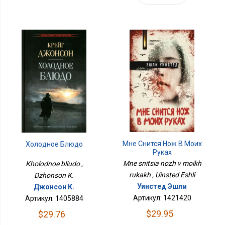
Мне Снится Нож В Моих
Холодное Блюдо
Руках
Mne snitsia nozh v moikh
Kholodnoe bliudo ,
rukakh , Uinsted Eshli
Dzhonson K.
Уинстед Эшли
Джонсон К.
Артикул: 1421420
Артикул: 1405884
$29.95
$29.76