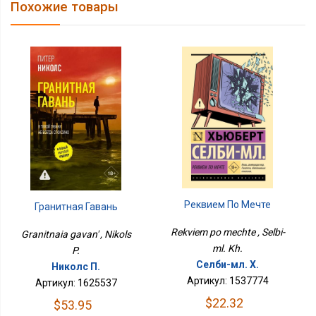
Похожие товары
Реквием По Мечте
Гранитная Гавань
Rekviem po mechte , Selbi-
Granitnaia gavan' , Nikols
ml. Kh.
P.
Селби-мл. Х.
Николс П.
Артикул: 1537774
Артикул: 1625537
$22.32
$53.95