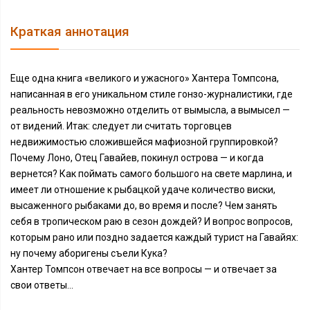
Краткая аннотация
Еще одна книга «великого и ужасного» Хантера Томпсона,
написанная в его уникальном стиле гонзо-журналистики, где
реальность невозможно отделить от вымысла, а вымысел —
от видений. Итак: следует ли считать торговцев
недвижимостью сложившейся мафиозной группировкой?
Почему Лоно, Отец Гавайев, покинул острова — и когда
вернется? Как поймать самого большого на свете марлина, и
имеет ли отношение к рыбацкой удаче количество виски,
высаженного рыбаками до, во время и после? Чем занять
себя в тропическом раю в сезон дождей? И вопрос вопросов,
которым рано или поздно задается каждый турист на Гавайях:
ну почему аборигены съели Кука?
Хантер Томпсон отвечает на все вопросы — и отвечает за
свои ответы...