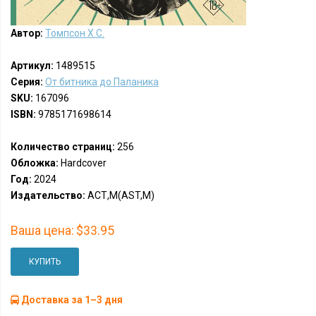
Автор:
Томпсон Х.С.
Артикул:
1489515
Серия:
От битника до Паланика
SKU:
167096
ISBN:
9785171698614
Количество страниц:
256
Обложка:
Hardcover
Год:
2024
Издательство:
АСТ,М(AST,M)
Ваша цена:
$33.95
КУПИТЬ
Доставка за 1–3 дня