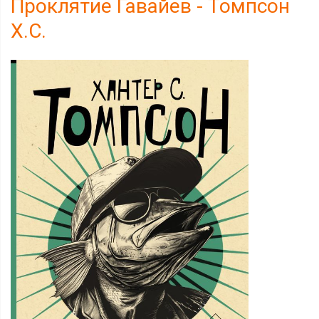
Проклятие Гавайев - Томпсон
Х.С.