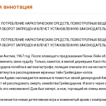
я аннотация
 ПОТРЕБЛЕНИЕ НАРКОТИЧЕСКИХ СРЕДСТВ, ПСИХОТРОПНЫХ ВЕЩЕ
 ОБОРОТ ЗАПРЕЩЕН И ВЛЕЧЕТ УСТАНОВЛЕННУЮ ЗАКОНОДАТЕЛ
 ПОТРЕБЛЕНИЕ НАРКОТИЧЕСКИХ СРЕДСТВ, ПСИХОТРОПНЫХ ВЕЩЕ
 ОБОРОТ ЗАПРЕЩЕН И ВЛЕЧЕТ УСТАНОВЛЕННУЮ ЗАКОНОДАТЕЛ
ая Англия, 1967 год. После зловещего предсказания Пеони Лейн 
менить свою судьбу. Только, кажется, в милой деревушке Касл-Но
дауна погибла в автокатастрофе, полиция списала это на несчастны
втянута в расследование мрачных тайн Грейвсдаун-холла.
нни Адамс наслаждается жизнью в поместье своей двоюродной баб
т ей расследовать смерть семейства Грейвсдаунов. И всего через 
о это невозможно! Дом был заперт, а нож, торчащий из спины жен
 начинается новая детективная игра и знаменитый архив с компр