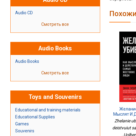
Похожи
Audio CD
Смотреть все
Audio Books
Audio Books
Смотреть все
Toys and Souvenirs
Желание
Educational and training materials
Мыслят И 
Educational Supplies
Жест
Zhelanie ubi
Games
deistvuiut s
Souvenirs
, Uolbe