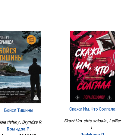
Скажи Им, Что Солгала
Бойся Тишины
Skazhi im, chto solgala , Leffler
sia tishiny , Bryndza R.
L.
Брындза Р.
Леффлер Л.