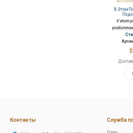
В Этом П
Подо
V etom p
podozrevae
Сти
Артик
$
Достав
Контакты
Служба п
О Нас