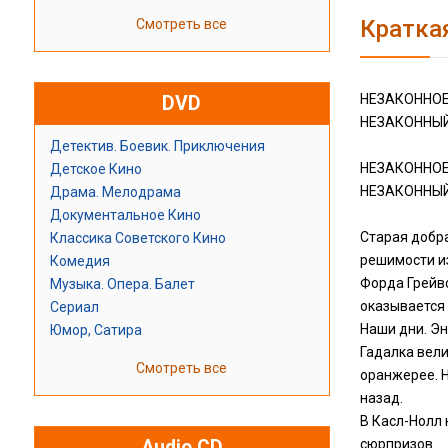
Кратка
Смотреть все
НЕЗАКОННОЕ
DVD
НЕЗАКОННЫЙ
Детектив. Боевик. Приключения
НЕЗАКОННОЕ
Детское Кино
НЕЗАКОННЫЙ
Драма. Мелодрама
Документальное Кино
Старая добр
Классика Советского Кино
решимости из
Комедия
Форда Грейвс
Музыка. Опера. Балет
оказывается 
Сериал
Наши дни. Э
Юмор, Сатира
Гадалка вели
Смотреть все
оранжерее. Н
назад.
В Касл-Нолл
Audio CD
сюрпризов.