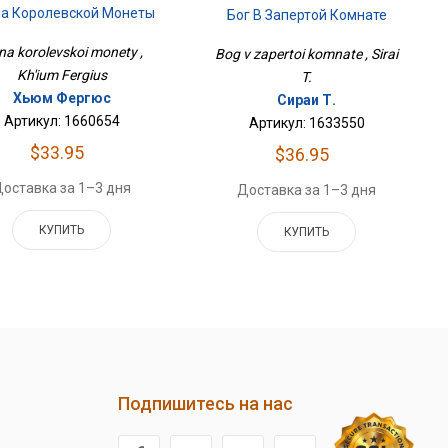
а Королевской Монеты
Бог В Запертой Комнате
na korolevskoi monety ,
Bog v zapertoi komnate , Sirai
Kh'ium Fergius
T.
Хьюм Фергюс
Сираи Т.
Артикул: 1660654
Артикул: 1633550
$33.95
$36.95
оставка за 1–3 дня
Доставка за 1–3 дня
КУПИТЬ
КУПИТЬ
Подпишитесь на нас