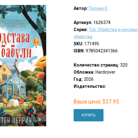
Автор:
Перрин К.
Артикул:
1626374
Серия:
Tok. Убийства и кексик
убийства
SKU:
171495
ISBN:
9785042341366
Количество страниц:
320
Обложка:
Hardcover
Год:
2026
Издательство:
Ваша цена:
$37.95
КУПИТЬ