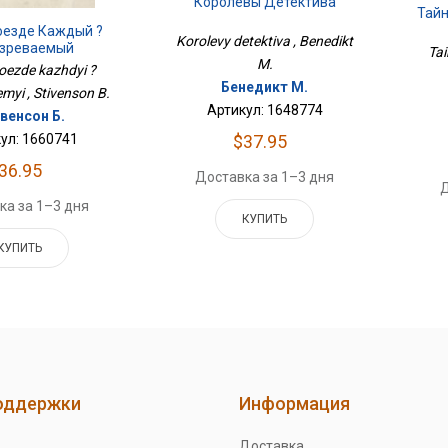
Королевы Детектива
Тайн
оезде Каждый ?
Korolevy detektiva , Benedikt
зреваемый
Tai
M.
oezde kazhdyi ?
Бенедикт М.
myi , Stivenson B.
Артикул: 1648774
венсон Б.
ул: 1660741
$37.95
36.95
Доставка за 1–3 дня
Д
ка за 1–3 дня
КУПИТЬ
КУПИТЬ
оддержки
Информация
Доставка