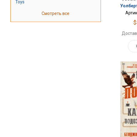
Toys
Уолбер
Артик
Смотреть все
$
Достав