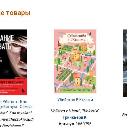
е товары
Убийство В Кьянти
 Убивать. Как
Действуют Самые
Ubiistvo v K'ianti , Trink'eri K.
окие Люди
vat'. Kak mysliat i
Boi
Тринкьери К.
amye zhestokie liudi
Артикул: 1660796
rt Berdzhess E.