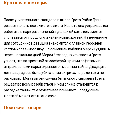
Краткая аннотация
После унизительного скандала в школе Грета Райли Грин
решает начать все с чистого листа. На лето она устраивается
работать в парк развлечений, где, как ей кажется, сможет
спрятаться от прошлого и найти новых друзей. На вечеринке
для сотрудников девушка знакомится с главной героиней
костюмированного шоу – любимицей публики Мерси Гудвин. А
через несколько дней Мерси бесследно исчезает и Грета
узнает, что за приятной атмосферой, яркими софитами и
аттракционами парка скрывается мрачная тайна. Двадцать
лет назад здесь была убита юная актриса, но дело так и не
раскрыли… Могут ли эти случаи быть как-то связаны? Грета
решает во всем разобраться, и чем ближе становится к
разгадке тайны, тем отчетливее понимает – следующей
жертвой может стать она сама...
Похожие товары