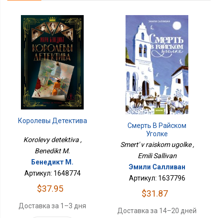
Королевы Детектива
Смерть В Райском
Уголке
Korolevy detektiva ,
Smert' v raiskom ugolke ,
Benedikt M.
Emili Sallivan
Бенедикт М.
Эмили Салливан
Артикул: 1648774
Артикул: 1637796
$37.95
$31.87
Доставка за 1–3 дня
Доставка за 14–20 дней