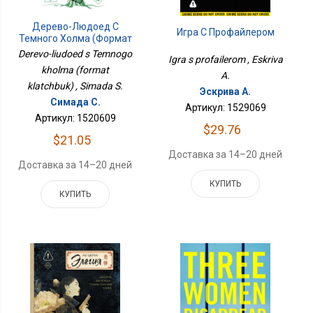
Дерево-Людоед С
Игра С Профайлером
Темного Холма (формат
Клатчбук)
Derevo-liudoed s Temnogo
Igra s profailerom , Eskriva
kholma (format
A.
klatchbuk) , Simada S.
Эскрива А.
Симада С.
Артикул: 1529069
Артикул: 1520609
$29.76
$21.05
Доставка за 14–20 дней
Доставка за 14–20 дней
КУПИТЬ
КУПИТЬ