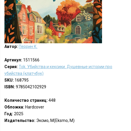
Автор:
Перрин К.
Артикул:
1511566
Серия:
Tok. Убийства и кексики. Душевные истории про
убийства (клатчбук)
SKU:
168795
ISBN:
9785042102929
Количество страниц:
448
Обложка:
Hardcover
Год:
2025
Издательство:
Эксмо, М(Eksmo, M)