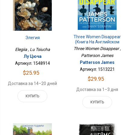
Three Women Disappear
Элегия
(Книга На Английском
Языке)
Three Women Disappear ,
Elegiia , Lu Tsiucha
Patterson James
Лу Цюча
Patterson James
Артикул: 1548914
Артикул: 1513221
$25.95
$29.95
Доставка за 14–20 дней
Доставка за 1–3 дня
КУПИТЬ
КУПИТЬ