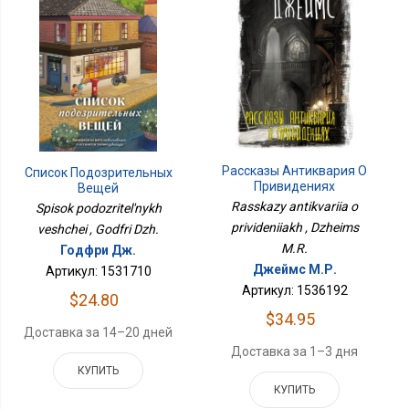
Рассказы Антиквария О
Список Подозрительных
Привидениях
Вещей
Rasskazy antikvariia o
Spisok podozritel'nykh
privideniiakh , Dzheims
veshchei , Godfri Dzh.
M.R.
Годфри Дж.
Джеймс М.Р.
Артикул: 1531710
Артикул: 1536192
$24.80
$34.95
Доставка за 14–20 дней
Доставка за 1–3 дня
КУПИТЬ
КУПИТЬ