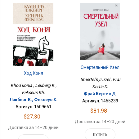
Смертельный Узел
Ход Коня
Smertel'nyi uzel , Frai
Khod konia , Lekberg K.,
Kertis D.
Fekseus Kh.
Фрай Кертис Д.
Лэкберг К., Фексеус Х.
Артикул: 1455239
Артикул: 1509661
$81.98
$27.30
Доставка за 14–20 дней
Доставка за 14–20 дней
КУПИТЬ