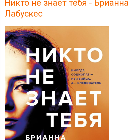
Никто не знает тебя - Брианна
Лабускес