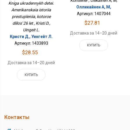
Konteiner , Ollikainen A, M,
История Преступления,
Kniga ukradennykh detei.
Которое Длилось 26 Лет
Олликайнен А, М,
Amerikanskaia istoriia
Артикул: 1407044
prestupleniia, kotoroe
$27.81
dlilos' 26 let , Kristi D.,
Uingeit L.
Доставка за 14–20 дней
Кристи Д., Уингейт Л.
Артикул: 1433893
КУПИТЬ
$28.55
Доставка за 14–20 дней
КУПИТЬ
Контакты