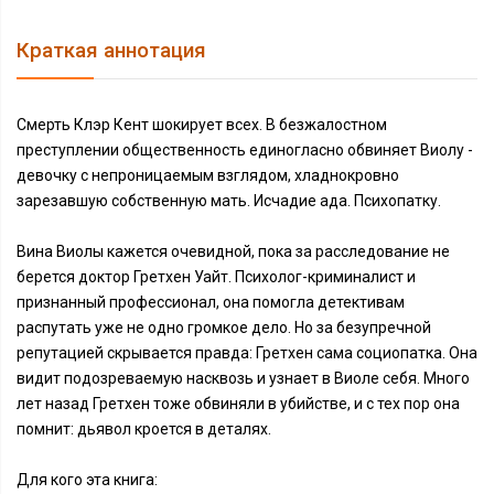
Краткая аннотация
Смерть Клэр Кент шокирует всех. В безжалостном
преступлении общественность единогласно обвиняет Виолу -
девочку с непроницаемым взглядом, хладнокровно
зарезавшую собственную мать. Исчадие ада. Психопатку.
Вина Виолы кажется очевидной, пока за расследование не
берется доктор Гретхен Уайт. Психолог-криминалист и
признанный профессионал, она помогла детективам
распутать уже не одно громкое дело. Но за безупречной
репутацией скрывается правда: Гретхен сама социопатка. Она
видит подозреваемую насквозь и узнает в Виоле себя. Много
лет назад Гретхен тоже обвиняли в убийстве, и с тех пор она
помнит: дьявол кроется в деталях.
Для кого эта книга: