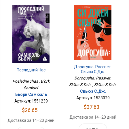
Дорогуша: Рассвет.
Последний Час
Скьюз С.Дж.
Dorogusha: Rassvet.
Poslednii chas , B'ork
Sk'iuz S.Dzh. , Sk'iuz S.Dzh.
Samiuel'
Скьюз С.Дж.
Бьорк Самюэль
Артикул: 1533029
Артикул: 1551239
$37.63
$26.65
Доставка за 14–20 дней
Доставка за 14–20 дней