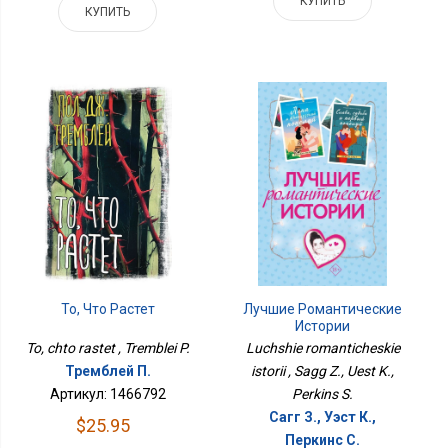
КУПИТЬ
КУПИТЬ
То, Что Растет
Лучшие Романтические
Истории
To, chto rastet , Tremblei P.
Luchshie romanticheskie
Тремблей П.
istorii , Sagg Z., Uest K.,
Артикул: 1466792
Perkins S.
Сагг З., Уэст К.,
$25.95
Перкинс С.