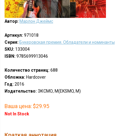
Автор:
Марлон Джеймс
Артикул:
971018
Серия:
Букеровская премия. Обладатели и номинанты
SKU:
133004
ISBN:
9785699913046
Количество страниц:
688
Обложка:
Hardcover
Год:
2016
Издательство:
ЭКСМО, М(EKSMO, M)
Ваша цена:
$29.95
Not In Stock
Краткая аннотация