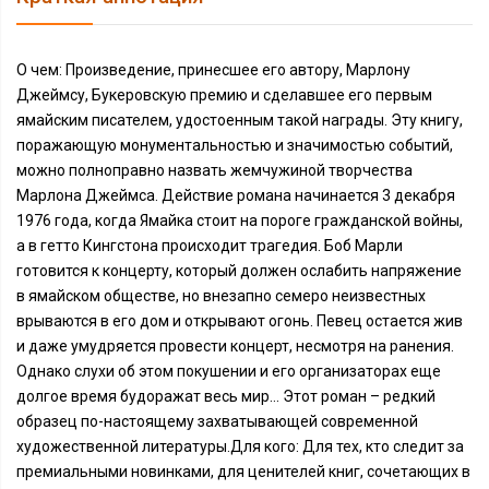
О чем: Произведение, принесшее его автору, Марлону
Джеймсу, Букеровскую премию и сделавшее его первым
ямайским писателем, удостоенным такой награды. Эту книгу,
поражающую монументальностью и значимостью событий,
можно полноправно назвать жемчужиной творчества
Марлона Джеймса. Действие романа начинается 3 декабря
1976 года, когда Ямайка стоит на пороге гражданской войны,
а в гетто Кингстона происходит трагедия. Боб Марли
готовится к концерту, который должен ослабить напряжение
в ямайском обществе, но внезапно семеро неизвестных
врываются в его дом и открывают огонь. Певец остается жив
и даже умудряется провести концерт, несмотря на ранения.
Однако слухи об этом покушении и его организаторах еще
долгое время будоражат весь мир… Этот роман – редкий
образец по-настоящему захватывающей современной
художественной литературы.Для кого: Для тех, кто следит за
премиальными новинками, для ценителей книг, сочетающих в