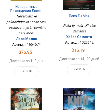
Невероятные
Похождения Лассе-
Майи, Рассказанные Им
Пока Ты Моя
Neveroiatnye
Самим
pokhozhdeniia Lasse-Maii,
Poka ty moia , Khaies
rasskazannye im samim ,
Samanta
Lars Molin
Хайес Саманта
Ларс Молин
Артикул: 1025642
Артикул: 1654574
$15.19
$76.95
Доставка за 14–20 дней
Доставка за 1–3 дня
КУПИТЬ
КУПИТЬ