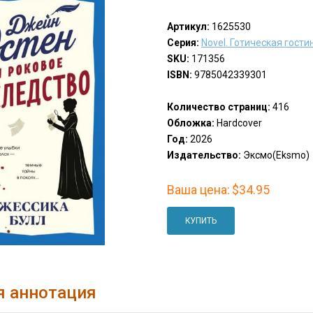
Артикул:
1625530
Серия:
Novel. Готическая гости
SKU:
171356
ISBN:
9785042339301
Количество страниц:
416
Обложка:
Hardcover
Год:
2026
Издательство:
Эксмо(Eksmo)
Ваша цена:
$34.95
КУПИТЬ
я аннотация