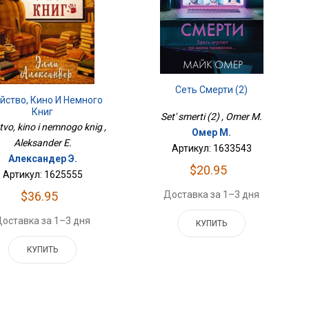
Сеть Смерти (2)
йство, Кино И Немного
Книг
Set' smerti (2) , Omer M.
tvo, kino i nemnogo knig ,
Омер М.
Aleksander E.
Артикул: 1633543
Александер Э.
$20.95
Артикул: 1625555
Доставка за 1–3 дня
$36.95
оставка за 1–3 дня
КУПИТЬ
КУПИТЬ