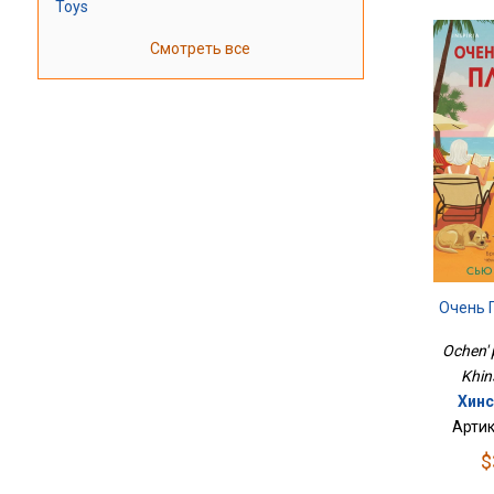
Toys
Смотреть все
Очень 
Ochen' 
Khin
Хинс
Артик
$