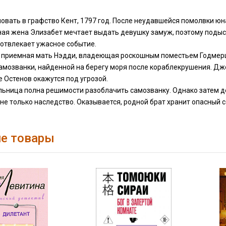
овать в графство Кент, 1797 год. После неудавшейся помолвки юн
ая жена Элизабет мечтает выдать девушку замуж, поэтому подыск
 отвлекает ужасное событие.
, приемная мать Нэдди, владеющая роскошным поместьем Годмерш
мозванки, найденной на берегу моря после кораблекрушения. Джей
 Остенов окажутся под угрозой.
льница полна решимости разоблачить самозванку. Однако затем д
не только наследство. Оказывается, родной брат хранит опасный 
е товары