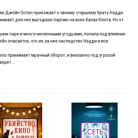
ая Джейн Остен приезжает к своему старшему брату Нэдди.
ивает для нее выгодную партию на всех балах Кента. Но от
ем-парк и многочисленными угодьями, попала под влияние
н опасается, что из-за нее наследство Нэдди и все
ело принимает мрачный оборот, и внезапно под угрозой
секрет…