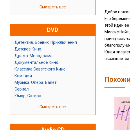
Смотреть все
Добро пожал
Его беременн
этой идеи ее
DVD
Миссис Найт
принцессы-са
Детектив. Боевик. Приключения
благополучие
Детское Кино
Юная писате
Драма. Мелодрама
оказывается 
Документальное Кино
Классика Советского Кино
Комедия
Похожи
Музыка. Опера. Балет
Сериал
Юмор, Сатира
Смотреть все
Audio CD