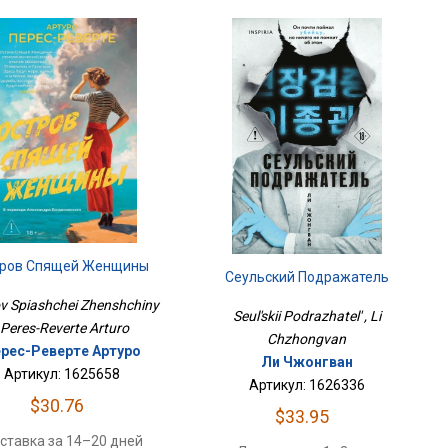
ров Спящей Женщины
Сеульский Подражатель
v Spiashchei Zhenshchiny
Seul'skii Podrazhatel' , Li
, Peres-Reverte Arturo
Chzhongvan
рес-Реверте Артуро
Ли Чжонгван
Артикул: 1625658
Артикул: 1626336
$30.76
$33.95
ставка за 14–20 дней