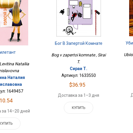
Уби
Бог В Запертой Комнате
илетант
Ubiis
Bog v zapertoi komnate , Sirai
T.
 Levitina Nataliia
Сираи Т.
nislavovna
Артикул: 1633550
ина Наталия
$36.95
иславовна
ул: 1649457
Д
Доставка за 1–3 дня
10.54
КУПИТЬ
 за 14–20 дней
КУПИТЬ