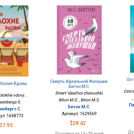
Ост
Смерть Идеальной Женушки.
Плохие Вдовы
Битон М.С.
Ostro
Smert' ideal'noi zhenushki.
plokhie vdovy ,
Biton M.S. , Biton M.S.
senbergs S.
Пе
Битон М.С.
енбергс С.
Артикул: 1629569
ул: 1648773
$28.42
37.95
До
Доставка за 14–20 дней