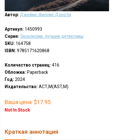
Автор:
Джеймс Филлис Дороти
Артикул:
1450993
Серия:
Эксклюзив: лучшие детективы
SKU:
164758
ISBN:
9785171620868
Количество страниц:
416
Обложка:
Paperback
Год:
2024
Издательство:
АСТ,М(AST,M)
Ваша цена:
$17.95
Not In Stock
Краткая аннотация