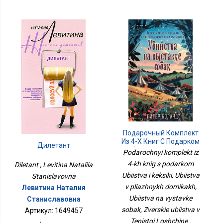
Подарочный Комплект
Из 4-Х Книг С Подарком
Дилетант
Убийства И Кексики,
Podarochnyi komplekt iz
Убийства В Пляжных
4-kh knig s podarkom
Diletant , Levitina Nataliia
Домиках, Убийства На
Ubiistva i keksiki, Ubiistva
Выставке Собак,
Stanislavovna
Зверские Убийства В
v pliazhnykh domikakh,
Левитина Наталия
Тенистой Лощине
Ubiistva na vystavke
Станиславовна
sobak, Zverskie ubiistva v
Артикул: 1649457
Tenistoi Loshchine ,