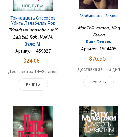
Мобильник: Роман
Тринадцать Способов
Убить Лалабелль Рок
Mobil'nik: roman , King
Trinadtsat' sposobov ubit'
Stiven
Lalabell' Rok , Vulf M.
Кинг Стивен
Вулф М.
Артикул: 1504405
Артикул: 1459827
$76.95
$24.08
Доставка за 1–3 дня
Доставка за 14–20 дней
КУПИТЬ
КУПИТЬ