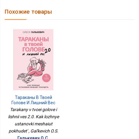
Похожие товары
Тараканы В Твоей
Голове И Лишний Вес
2.0. Как Ложные
Tarakany v tvoei golove i
Установки Мешают
lishnii ves 2.0. Kak lozhnye
Похудеть
ustanovki meshaiut
pokhudet' , Gal'kevich O.S.
Галькевич О.С.