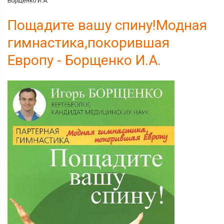
Борщенко И.А.
Пощадите вашу спину!Модная
гимнастика,покорившая
Европу - Борщенко И.А.