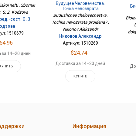
Будущее Человечества.
iiskoi nefti , Sbornik
Би
Точка Невозврата
t. S. Z. Kodzova
Пройдена?
Budushchee chelovechestva.
С
Biolo
ед.-сост. С. З.
Д
Tochka nevozvrata proidena? ,
S
одзова
Nikonov Aleksandr
dolg
ул: 1510679
Никонов Александр
54.96
Артикул: 1510269
$24.74
 за 14–20 дней
Доставка за 14–20 дней
До
КУПИТЬ
КУПИТЬ
оддержки
Информация