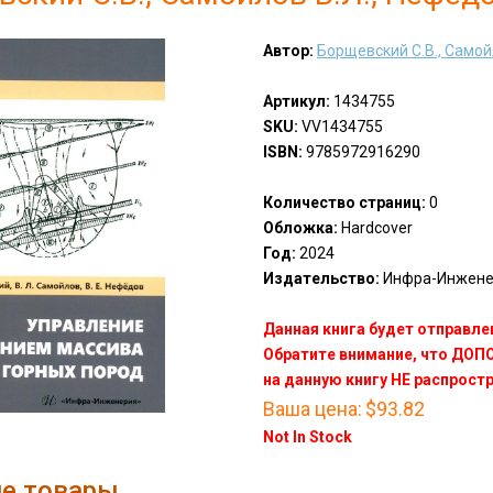
Автор:
Борщевский С.В., Самой
Артикул:
1434755
SKU:
VV1434755
ISBN:
9785972916290
Количество страниц:
0
Обложка:
Hardcover
Год:
2024
Издательство:
Инфра-Инженери
Данная книга будет отправлен
Обратите внимание, что ДО
на данную книгу НЕ распрост
Ваша цена:
$93.82
Not In Stock
е товары