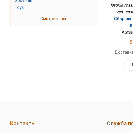
Souvenirs
Istoriia ross
Toys
red.-sos
Смотреть все
Сборник р
К
Артик
$
Доставка
Контакты
Служба п