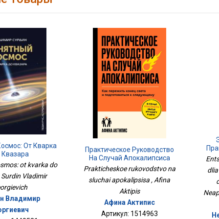
осмос: От Кварка
Пра
Практическое Руководство
 Квазара
Э
На Случай Апокалипсиса
Ents
osmos: ot kvarka do
Prakticheskoe rukovodstvo na
dlia
 Surdin Vladimir
sluchai apokalipsisa , Afina
orgievich
Aktipis
Neap
н Владимир
Афина Актипис
оргиевич
Артикул: 1514963
Н