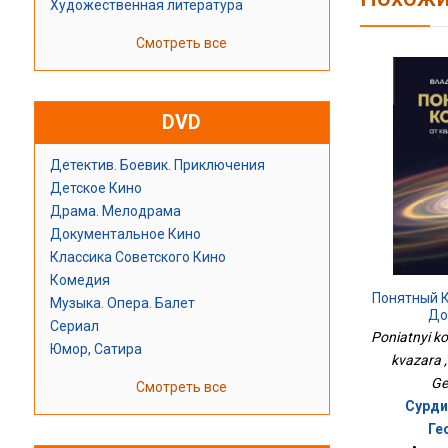
Художественная литература
Смотреть все
DVD
Детектив. Боевик. Приключения
Детское Кино
Драма. Мелодрама
Документальное Кино
Классика Советского Кино
Комедия
Понятный К
Музыка. Опера. Балет
До
Сериал
Poniatnyi k
Юмор, Сатира
kvazara ,
Ge
Смотреть все
Сурди
Ге