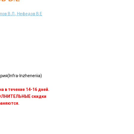
лов В.Л., Нефедов В.Е
я(Infra-Inzheneriia)
а в течение 14-16 дней.
ПОЛНИТЕЛЬНЫЕ скидки
раняются.