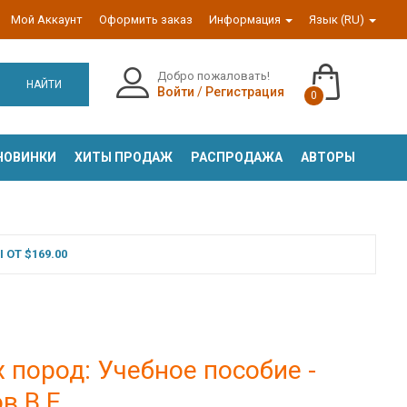
Мой Аккаунт
Оформить заказ
Информация
Язык (RU)
Добро пожаловать!
НАЙТИ
Войти
/
Регистрация
0
НОВИНКИ
ХИТЫ ПРОДАЖ
РАСПРОДАЖА
АВТОРЫ
ОТ $169.00
 пород: Учебное пособие -
в В.Е