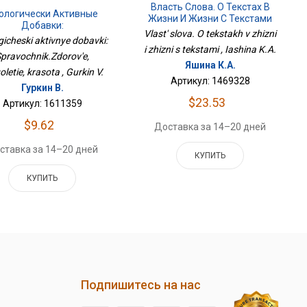
Власть Слова. О Текстах В
ологически Активные
Жизни И Жизни С Текстами
Добавки:
Vlast' slova. O tekstakh v zhizni
правочник.Здоровье,
gicheski aktivnye dobavki:
олголетие, Красота
i zhizni s tekstami , Iashina K.A.
pravochnik.Zdorov'e,
Яшина К.А.
oletie, krasota , Gurkin V.
Артикул: 1469328
Гуркин В.
$23.53
Артикул: 1611359
$9.62
Доставка за 14–20 дней
ставка за 14–20 дней
КУПИТЬ
КУПИТЬ
Подпишитесь на нас