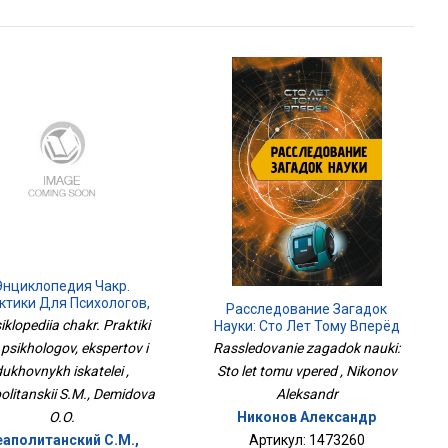
Энциклопедия Чакр.
ктики Для Психологов,
Расследование Загадок
кспертов И Духовных
iklopediia chakr. Praktiki
Науки: Сто Лет Тому Вперёд
Искателей
 psikhologov, ekspertov i
Rassledovanie zagadok nauki:
dukhovnykh iskatelei ,
Sto let tomu vpered , Nikonov
olitanskii S.M., Demidova
Aleksandr
O.O.
Никонов Александр
еаполитанский С.М.,
Артикул: 1473260