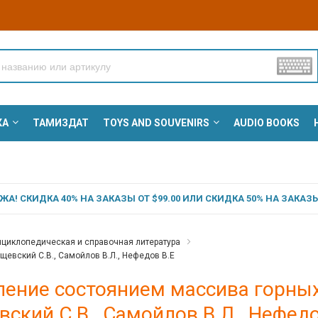
КА
ТАМИЗДАТ
TOYS AND SOUVENIRS
AUDIO BOOKS
А! СКИДКА 40% НА ЗАКАЗЫ ОТ $99.00 ИЛИ СКИДКА 50% НА ЗАКАЗЫ 
циклопедическая и справочная литература
щевский С.В., Самойлов В.Л., Нефедов В.Е
ение состоянием массива горных
ский С.В., Самойлов В.Л., Нефедо