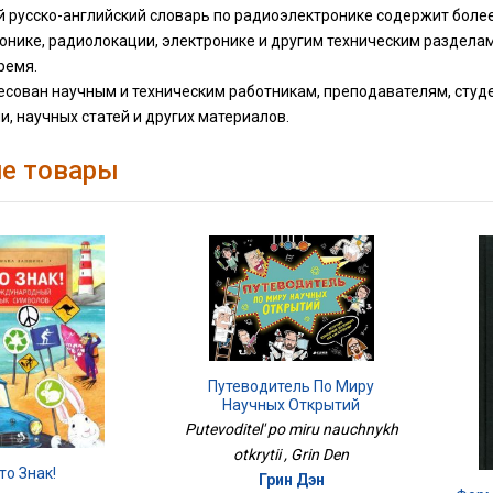
 русско-английский словарь по радиоэлектронике содержит более 
нике, радиолокации, электронике и другим техническим разделам
ремя.
сован научным и техническим работникам, преподавателям, студе
, научных статей и других материалов.
е товары
Путеводитель По Миру
Научных Открытий
Putevoditel' po miru nauchnykh
otkrytii , Grin Den
то Знак!
Грин Дэн