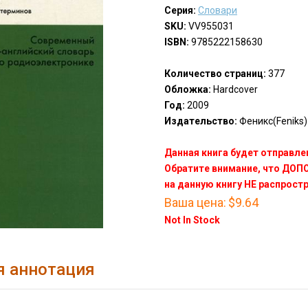
Серия:
Словари
SKU:
VV955031
ISBN:
9785222158630
Количество страниц:
377
Обложка:
Hardcover
Год:
2009
Издательство:
Феникс(Feniks)
Данная книга будет отправлен
Обратите внимание, что ДО
на данную книгу НЕ распрост
Ваша цена:
$9.64
Not In Stock
я аннотация