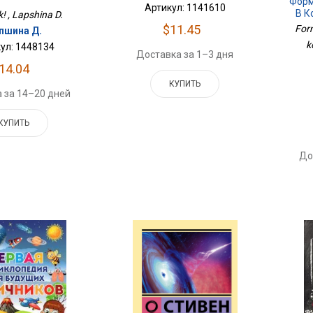
Форм
Артикул: 1141610
В К
! , Lapshina D.
$11.45
For
пшина Д.
k
ул: 1448134
Доставка за 1–3 дня
14.04
КУПИТЬ
 за 14–20 дней
КУПИТЬ
До