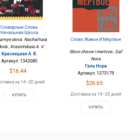
Словарные Слова.
Начальная Школа
Слово Живое И Мертвое
arnye slova. Nachal'naia
kola , Krasnitskaia A. V.
Slovo zhivoe i mertvoe , Gal'
Красницкая А. В.
Nora
Артикул: 1342085
Галь Нора
$16.44
Артикул: 1373179
ставка за 14–20 дней
$26.65
Доставка за 14–20 дней
КУПИТЬ
КУПИТЬ