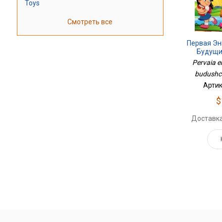
Toys
Смотреть все
Первая Эн
Будущи
Pervaia en
budushch
Артик
$
Доставка