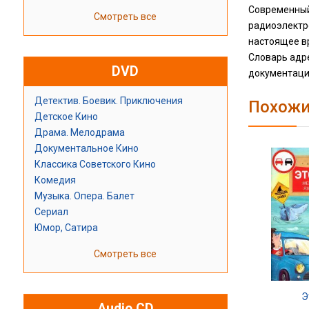
Современный
Смотреть все
радиоэлектро
настоящее в
Словарь адре
DVD
документации
Детектив. Боевик. Приключения
Похожи
Детское Кино
Драма. Мелодрама
Документальное Кино
Классика Советского Кино
Комедия
Музыка. Опера. Балет
Сериал
Юмор, Сатира
Смотреть все
Э
Audio CD