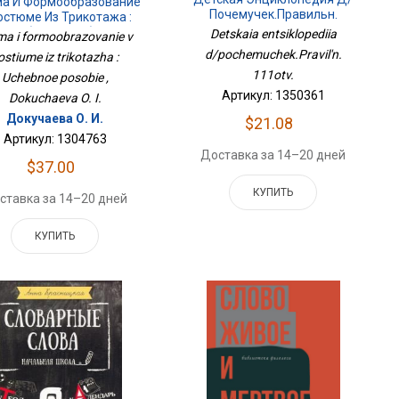
а И Формообразование
Почемучек.Правильн.
остюме Из Трикотажа :
111отв.
Учебное Пособие
Detskaia entsiklopediia
ma i formoobrazovanie v
d/pochemuchek.Pravil'n.
ostiume iz trikotazha :
111otv.
Uchebnoe posobie ,
Артикул: 1350361
Dokuchaeva O. I.
Докучаева О. И.
$21.08
Артикул: 1304763
Доставка за 14–20 дней
$37.00
КУПИТЬ
ставка за 14–20 дней
КУПИТЬ