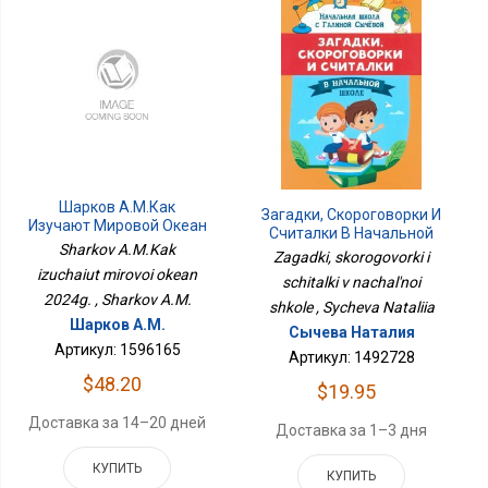
Шарков А.М.Как
Загадки, Скороговорки И
Изучают Мировой Океан
Считалки В Начальной
2024г.
Sharkov A.M.Kak
Школе
Zagadki, skorogovorki i
izuchaiut mirovoi okean
schitalki v nachal'noi
2024g. , Sharkov A.M.
shkole , Sycheva Nataliia
Шарков А.М.
Сычева Наталия
Артикул: 1596165
Артикул: 1492728
$48.20
$19.95
Доставка за 14–20 дней
Доставка за 1–3 дня
КУПИТЬ
КУПИТЬ