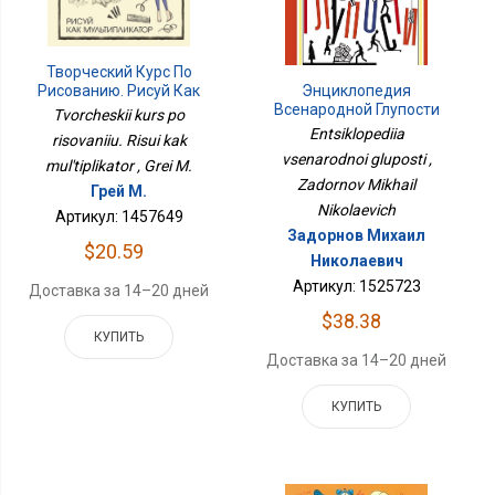
Творческий Курс По
Энциклопедия
Рисованию. Рисуй Как
Всенародной Глупости
Мультипликатор
Tvorcheskii kurs po
Entsiklopediia
risovaniiu. Risui kak
vsenarodnoi gluposti ,
mul'tiplikator , Grei M.
Zadornov Mikhail
Грей М.
Nikolaevich
Артикул: 1457649
Задорнов Михаил
$20.59
Николаевич
Артикул: 1525723
Доставка за 14–20 дней
$38.38
КУПИТЬ
Доставка за 14–20 дней
КУПИТЬ