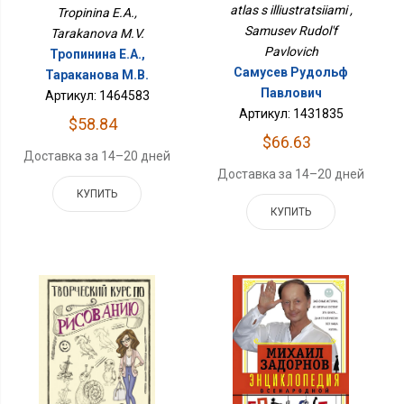
atlas s illiustratsiiami ,
Tropinina E.A.,
Samusev Rudol'f
Tarakanova M.V.
Pavlovich
Тропинина Е.А.,
Самусев Рудольф
Тараканова М.В.
Павлович
Артикул: 1464583
Артикул: 1431835
$58.84
$66.63
Доставка за 14–20 дней
Доставка за 14–20 дней
КУПИТЬ
КУПИТЬ