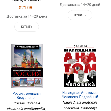
Доставка за 14–20 дней
$21.08
КУПИТЬ
Доставка за 14–20 дней
КУПИТЬ
Наглядная Анатомия
Россия. Большая
Человека. Подробный
Визуальная
Атлас С Иллюстрациями
Энциклопедия
Nagliadnaia anatomiia
Rossiia. Bol'shaia
cheloveka. Podrobnyi
vizual'naia entsiklopediia ,