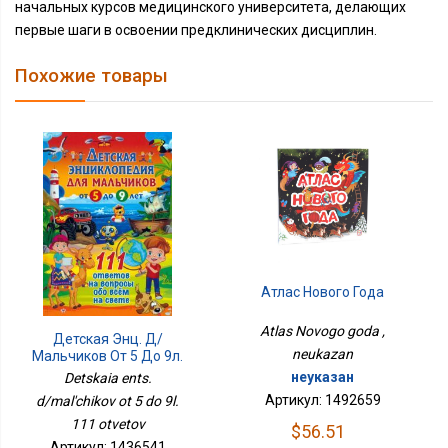
начальных курсов медицинского университета, делающих
первые шаги в освоении предклинических дисциплин.
Похожие товары
Атлас Нового Года
Atlas Novogo goda ,
Детская Энц. Д/
neukazan
Мальчиков От 5 До 9л.
111 Ответов
неуказан
Detskaia ents.
Артикул: 1492659
d/mal'chikov ot 5 do 9l.
111 otvetov
$56.51
Артикул: 1436541