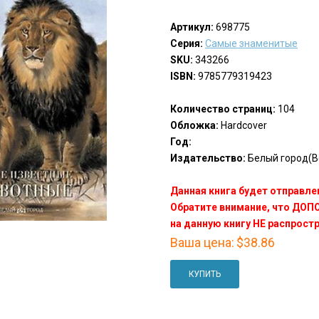
Артикул:
698775
Серия:
Самые знаменитые
SKU:
343266
ISBN:
9785779319423
Количество страниц:
104
Обложка:
Hardcover
Год:
Издательство:
Белый город(Be
Данная книга будет отправлен
Обратите внимание, что ДО
на данную книгу НЕ распрост
Ваша цена:
$38.86
КУПИТЬ