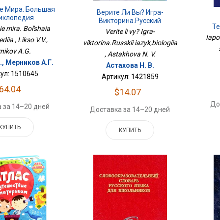
е Мира. Большая
Верите Ли Вы? Игра-
иклопедия
Викторина.Русский
Те
e mira. Bol'shaia
Язык,биология
Verite li vy? Igra-
Iapo
diia , Likso V.V.,
viktorina.Russkii iazyk,biologiia
nikov A.G.
, Astakhova N. V.
., Мерников А.Г.
Астахова Н. В.
ул: 1510645
Артикул: 1421859
64.04
$14.07
До
 за 14–20 дней
Доставка за 14–20 дней
КУПИТЬ
КУПИТЬ