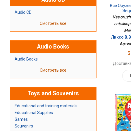
Все Оружи
Энц
Audio CD
Vse oruzhi
Смотреть все
entsiklope
Mer
Ликсо В.В
Артик
Audio Books
$
Audio Books
Доставка
Смотреть все
Toys and Souvenirs
Educational and training materials
Educational Supplies
Games
Souvenirs