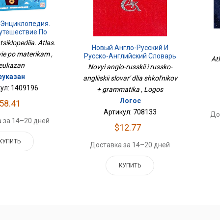
 Энциклопедия.
Путешествие По
терикам
tsiklopediia. Atlas.
Новый Англо-Русский И
ie po materikam ,
Русско-Английский Словарь
Atl
Для Школьников +
eukazan
Novyi anglo-russkii i russko-
Грамматика
еуказан
angliiskii slovar' dlia shkol'nikov
ул: 1409196
+ grammatika , Logos
Логос
58.41
Артикул: 708133
До
 за 14–20 дней
$12.77
КУПИТЬ
Доставка за 14–20 дней
КУПИТЬ