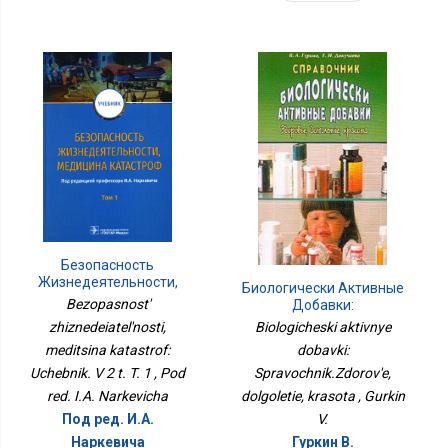
Безопасность
Жизнедеятельности,
Биологически Активные
Медицина Катастроф:
Bezopasnost'
Добавки:
Учебник. В 2 Т. Т. 1
Справочник.Здоровье,
Biologicheski aktivnye
zhiznedeiatel'nosti,
Долголетие, Красота
dobavki:
meditsina katastrof:
Spravochnik.Zdorov'e,
Uchebnik. V 2 t. T. 1 , Pod
dolgoletie, krasota , Gurkin
red. I.A. Narkevicha
V.
Под ред. И.А.
Гуркин В.
Наркевича