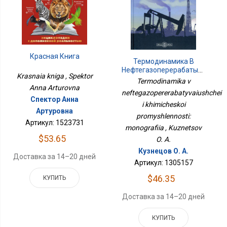
Красная Книга
Термодинамика В
Нефтегазоперерабатывающей
Krasnaia kniga , Spektor
И Химической
Termodinamika v
Промышленности:
Anna Arturovna
neftegazopererabatyvaiushchei
Монография
Спектор Анна
i khimicheskoi
Артуровна
promyshlennosti:
Артикул: 1523731
monografiia , Kuznetsov
$53.65
O. A.
Кузнецов О. А.
Доставка за 14–20 дней
Артикул: 1305157
$46.35
КУПИТЬ
Доставка за 14–20 дней
КУПИТЬ