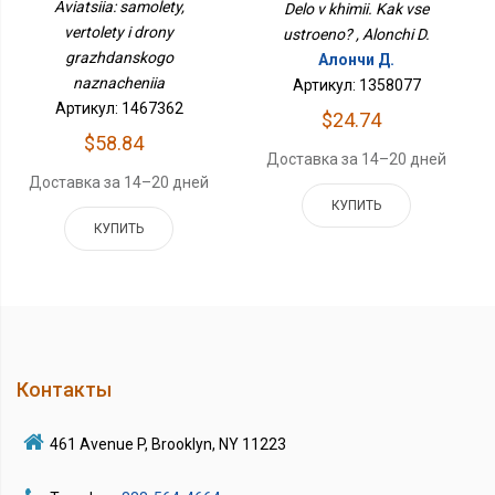
Aviatsiia: samolety,
Delo v khimii. Kak vse
Назначения
vertolety i drony
ustroeno? , Alonchi D.
grazhdanskogo
Алончи Д.
naznacheniia
Артикул: 1358077
Артикул: 1467362
$24.74
$58.84
Доставка за 14–20 дней
Доставка за 14–20 дней
КУПИТЬ
КУПИТЬ
Контакты
461 Avenue P, Brooklyn, NY 11223