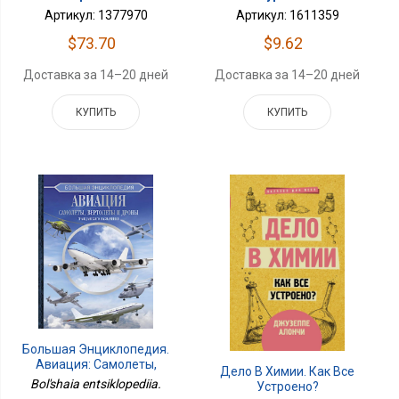
Артикул: 1611359
Артикул: 1377970
$9.62
$73.70
Доставка за 14–20 дней
Доставка за 14–20 дней
КУПИТЬ
КУПИТЬ
Большая Энциклопедия.
Авиация: Самолеты,
Дело В Химии. Как Все
Вертолеты И Дроны
Bol'shaia entsiklopediia.
Устроено?
Гражданского