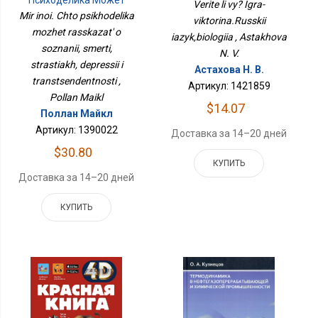
Язык,биология
Verite li vy? Igra-
Рассказать О Сознании,
Mir inoi. Chto psikhodelika
viktorina.Russkii
Смерти, Страстях,
mozhet rasskazat' o
Депрессии И
iazyk,biologiia , Astakhova
Трансцендентности
soznanii, smerti,
N. V.
strastiakh, depressii i
Астахова Н. В.
transtsendentnosti ,
Артикул: 1421859
Pollan Maikl
$14.07
Поллан Майкл
Артикул: 1390022
Доставка за 14–20 дней
$30.80
КУПИТЬ
Доставка за 14–20 дней
КУПИТЬ