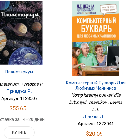
Планетариум
Компьютерный Букварь Для
anetarium , Prindzha R.
Любимых Чайников
Принджа Р.
Komp'iuternyi bukvar' dlia
Артикул: 1128507
liubimykh chainikov , Levina
$55.65
L.T.
Левина Л.Т.
ставка за 14–20 дней
Артикул: 1373041
КУПИТЬ
$20.59