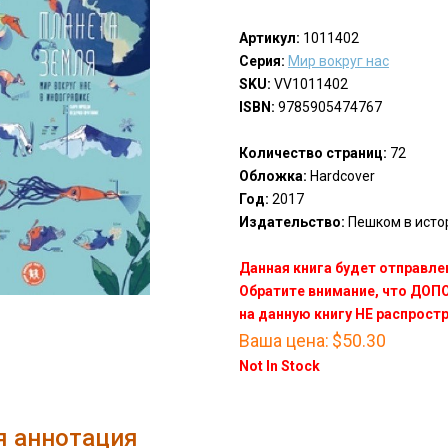
Артикул:
1011402
Серия:
Мир вокруг нас
SKU:
VV1011402
ISBN:
9785905474767
Количество страниц:
72
Обложка:
Hardcover
Год:
2017
Издательство:
Пешком в истор
Данная книга будет отправлен
Обратите внимание, что ДО
на данную книгу НЕ распрост
Ваша цена:
$50.30
Not In Stock
я аннотация