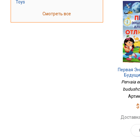
Toys
Смотреть все
Первая Эн
Будущи
Pervaia en
budushch
Артик
$
Доставка