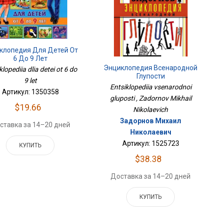
клопедия Для Детей От
6 До 9 Лет
Энциклопедия Всенародной
klopediia dlia detei ot 6 do
Глупости
9 let
Entsiklopediia vsenarodnoi
Артикул: 1350358
gluposti , Zadornov Mikhail
$19.66
Nikolaevich
Задорнов Михаил
ставка за 14–20 дней
Николаевич
Артикул: 1525723
КУПИТЬ
$38.38
Доставка за 14–20 дней
КУПИТЬ