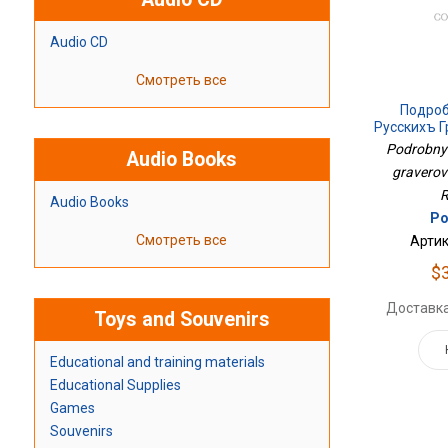
Audio CD
Смотреть все
Подроб
Русскихъ Г
Podrobnyi 
Audio Books
graverov'
R
Audio Books
Ро
Смотреть все
Артик
$
Доставка
Toys and Souvenirs
Educational and training materials
Educational Supplies
Games
Souvenirs