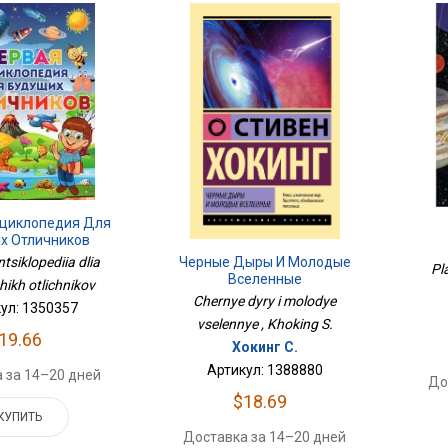
циклопедия Для
х Отличников
Черные Дыры И Молодые
tsiklopediia dlia
Pl
Вселенные
ikh otlichnikov
Chernye dyry i molodye
ул: 1350357
vselennye , Khoking S.
19.66
Хокинг С.
Артикул: 1388880
 за 14–20 дней
До
$18.69
КУПИТЬ
Доставка за 14–20 дней