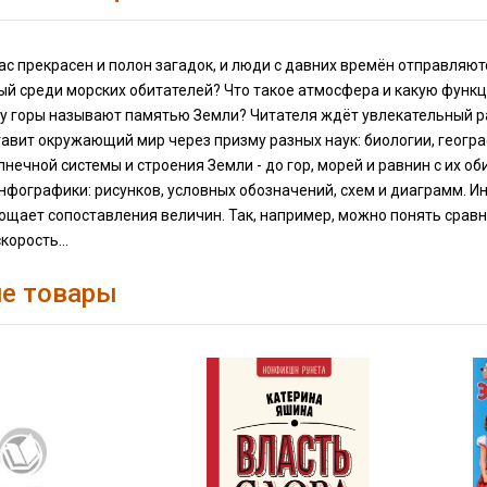
ас прекрасен и полон загадок, и люди с давних времён отправляют
ый среди морских обитателей? Что такое атмосфера и какую функц
 горы называют памятью Земли? Читателя ждёт увлекательный рас
авит окружающий мир через призму разных наук: биологии, географ
лнечной системы и строения Земли - до гор, морей и равнин с их 
нфографики: рисунков, условных обозначений, схем и диаграмм. 
ощает сопоставления величин. Так, например, можно понять срав
корость...
е товары