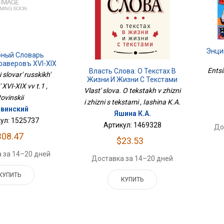
Энци
ный Словарь
раверовъ XVI-XIX
Entsi
Власть Слова. О Текстах В
Вв Т.1
slovar' russkikh'
Жизни И Жизни С Текстами
 XVI-XIX vv t.1 ,
Vlast' slova. O tekstakh v zhizni
ovinskii
i zhizni s tekstami , Iashina K.A.
винский
Яшина К.А.
ул: 1525737
Артикул: 1469328
До
308.47
$23.53
 за 14–20 дней
Доставка за 14–20 дней
КУПИТЬ
КУПИТЬ