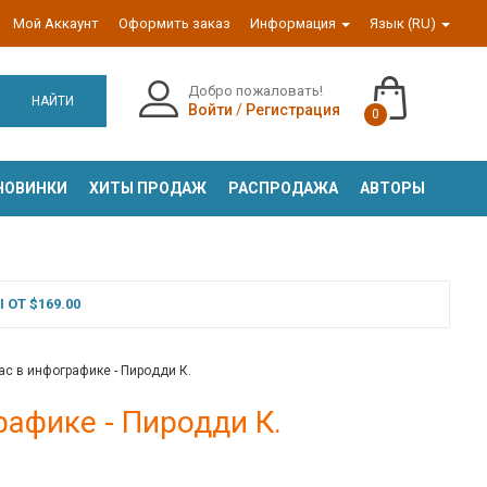
Мой Аккаунт
Оформить заказ
Информация
Язык (RU)
Добро пожаловать!
НАЙТИ
Войти
/
Регистрация
0
НОВИНКИ
ХИТЫ ПРОДАЖ
РАСПРОДАЖА
АВТОРЫ
ОТ $169.00
ас в инфографике - Пиродди К.
рафике - Пиродди К.