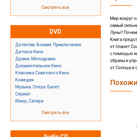
Смотреть все
Мир вокруг н
самый сильн
DVD
Луны? Почему
Книга предст
Детектив. Боевик. Приключения
от планет Со
Детское Кино
с помощью и
Драма. Мелодрама
образы и упр
Документальное Кино
от Солнца и с
Классика Советского Кино
Комедия
Похожи
Музыка. Опера. Балет
Сериал
Юмор, Сатира
Смотреть все
Audio CD