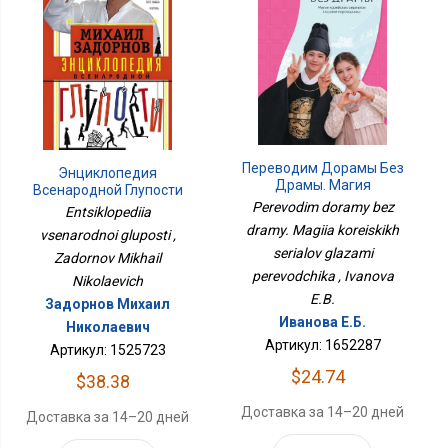
Переводим Дорамы Без
Энциклопедия
Драмы. Магия
Всенародной Глупости
Корейских Сериалов
Perevodim doramy bez
Entsiklopediia
Глазами Переводчика
dramy. Magiia koreiskikh
vsenarodnoi gluposti ,
serialov glazami
Zadornov Mikhail
perevodchika , Ivanova
Nikolaevich
E.B.
Задорнов Михаил
Иванова Е.Б.
Николаевич
Артикул: 1652287
Артикул: 1525723
$24.74
$38.38
Доставка за 14–20 дней
Доставка за 14–20 дней