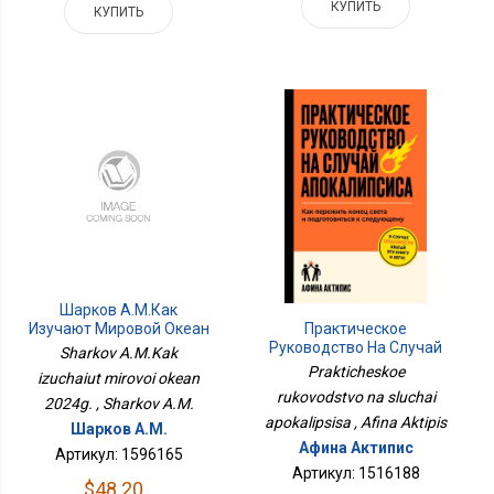
КУПИТЬ
КУПИТЬ
Шарков А.М.Как
Практическое
Изучают Мировой Океан
Руководство На Случай
2024г.
Sharkov A.M.Kak
Апокалипсиса
Prakticheskoe
izuchaiut mirovoi okean
rukovodstvo na sluchai
2024g. , Sharkov A.M.
apokalipsisa , Afina Aktipis
Шарков А.М.
Афина Актипис
Артикул: 1596165
Артикул: 1516188
$48.20