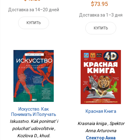
$73.95
Доставка за 14–20 дней
Доставка за 1–3 дня
КУПИТЬ
КУПИТЬ
Искусство. Как
Красная Книга
Понимать И Получать
Удовольствие
Iskusstvo. Kak ponimat' i
Krasnaia kniga , Spektor
poluchat' udovol'stvie ,
Anna Arturovna
Kozlova D., khud.
Спектор Анна