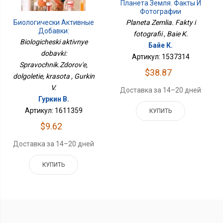
Планета Земля. Факты И
Фотографии
Planeta Zemlia. Fakty i
Биологически Активные
Добавки:
fotografii , Baie K.
Справочник.Здоровье,
Biologicheski aktivnye
Байе К.
Долголетие, Красота
dobavki:
Артикул: 1537314
Spravochnik.Zdorov'e,
$38.87
dolgoletie, krasota , Gurkin
V.
Доставка за 14–20 дней
Гуркин В.
Артикул: 1611359
КУПИТЬ
$9.62
Доставка за 14–20 дней
КУПИТЬ