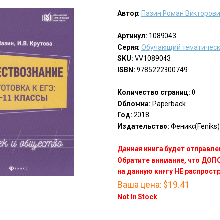
Автор:
Пазин Роман Викторов
Артикул:
1089043
Серия:
Обучающий тематическ
SKU:
VV1089043
ISBN:
9785222300749
Количество страниц:
0
Обложка:
Paperback
Год:
2018
Издательство:
Феникс(Feniks)
Данная книга будет отправлен
Обратите внимание, что ДО
на данную книгу НЕ распрост
Ваша цена:
$19.41
Not In Stock