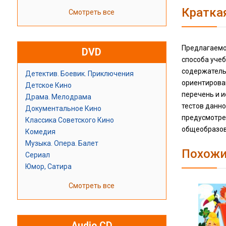
Кратка
Смотреть все
Предлагаемо
DVD
способа уче
содержатель
Детектив. Боевик. Приключения
ориентирова
Детское Кино
перечень и 
Драма. Мелодрама
тестов данн
Документальное Кино
предусмотре
Классика Советского Кино
общеобразов
Комедия
Музыка. Опера. Балет
Похожи
Сериал
Юмор, Сатира
Смотреть все
Audio CD