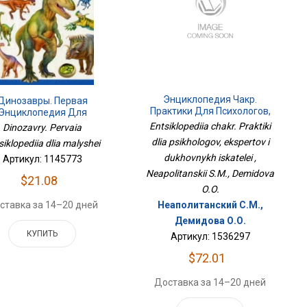
Энциклопедия Чакр.
Динозавры. Первая
Практики Для Психологов,
Энциклопедия Для
Экспертов И Духовных
Малышей
Entsiklopediia chakr. Praktiki
Dinozavry. Pervaia
Искателей
dlia psikhologov, ekspertov i
siklopediia dlia malyshei
dukhovnykh iskatelei ,
Артикул: 1145773
Neapolitanskii S.M., Demidova
$21.08
O.O.
Неаполитанский С.М.,
ставка за 14–20 дней
Демидова О.О.
КУПИТЬ
Артикул: 1536297
$72.01
Доставка за 14–20 дней