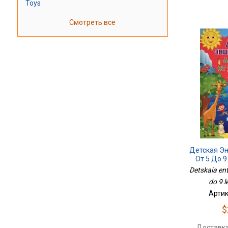
Toys
Смотреть все
Детская Э
От 5 До 9
Detskaia ent
do 9 l
Артик
$
Доставка