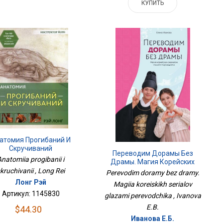
КУПИТЬ
атомия Прогибаний И
Скручиваний
Переводим Дорамы Без
Anatomiia progibanii i
Драмы. Магия Корейских
Сериалов Глазами
kruchivanii , Long Rei
Perevodim doramy bez dramy.
Переводчика
Лонг Рэй
Magiia koreiskikh serialov
Артикул: 1145830
glazami perevodchika , Ivanova
E.B.
$44.30
Иванова Е.Б.