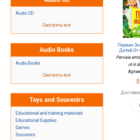
Audio CD
Смотреть все
Первая Эн
Audio Books
Детей От 
Pervaia entsi
Audio Books
ot 6 d
Артик
Смотреть все
$
Доставка
Toys and Souvenirs
Educational and training materials
Educational Supplies
Games
Souvenirs