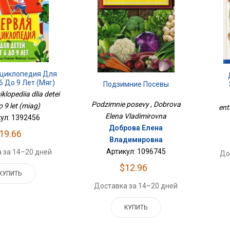
циклопедия Для
6 До 9 Лет (мяг)
Подзимние Посевы
klopediia dlia detei
Podzimnie posevy , Dobrova
o 9 let (miag)
ent
Elena Vladimirovna
ул: 1392456
Доброва Елена
19.66
Владимировна
Артикул: 1096745
 за 14–20 дней
До
$12.96
КУПИТЬ
Доставка за 14–20 дней
КУПИТЬ