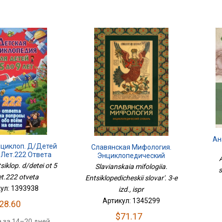
Ан
нциклоп. Д/детей
Славянская Мифология.
 Лет.222 Ответа
Энциклопедический
Словарь. 3-Е Изд., Испр
siklop. d/detei ot 5
Slavianskaia mifologiia.
s
et.222 otveta
Entsiklopedicheskii slovar'. 3-e
ул: 1393938
izd., ispr
Артикул: 1345299
28.60
$71.17
 за 14–20 дней