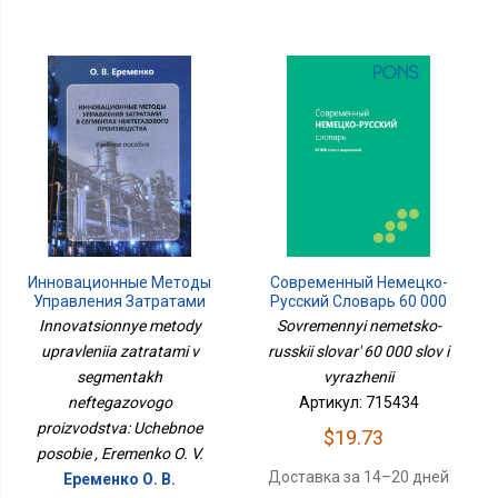
Инновационные Методы
Современный Немецко-
Управления Затратами
Русский Словарь 60 000
В Сегментах
Слов И Выражений
Innovatsionnye metody
Sovremennyi nemetsko-
Нефтегазового
upravleniia zatratami v
russkii slovar' 60 000 slov i
Производства: Учебное
segmentakh
Пособие
vyrazhenii
neftegazovogo
Артикул: 715434
proizvodstva: Uchebnoe
$19.73
posobie , Eremenko O. V.
Доставка за 14–20 дней
Еременко О. В.