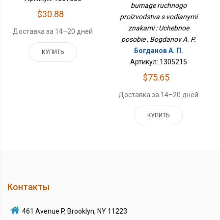
Водяными Знаками :
bumage ruchnogo
Учебное Пособие
$30.88
proizvodstva s vodianymi
znakami : Uchebnoe
Доставка за 14–20 дней
posobie , Bogdanov A. P.
Богданов А. П.
КУПИТЬ
Артикул: 1305215
$75.65
Доставка за 14–20 дней
КУПИТЬ
Контакты
461 Avenue P, Brooklyn, NY 11223