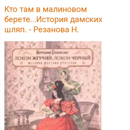
Кто там в малиновом
берете...История дамских
шляп. - Резанова Н.