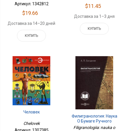
Артикул: 1342812
$11.45
$19.66
Доставка за 1–3 дня
Доставка за 14–20 дней
КУПИТЬ
КУПИТЬ
Человек
Филигранология: Наука
О Бумаге Ручного
Chelovek
Производства С
Filigranologiia: nauka o
Артикул: 1307385