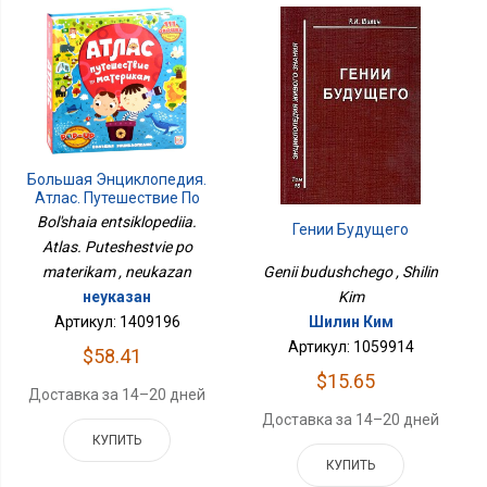
Большая Энциклопедия.
Атлас. Путешествие По
Материкам
Bol'shaia entsiklopediia.
Гении Будущего
Atlas. Puteshestvie po
materikam , neukazan
Genii budushchego , Shilin
неуказан
Kim
Артикул: 1409196
Шилин Ким
Артикул: 1059914
$58.41
$15.65
Доставка за 14–20 дней
Доставка за 14–20 дней
КУПИТЬ
КУПИТЬ