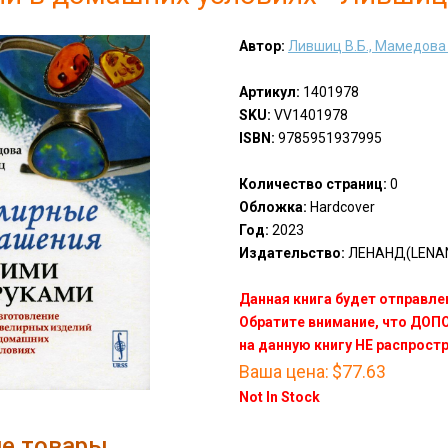
Автор:
Лившиц В.Б., Мамедова 
Артикул:
1401978
SKU:
VV1401978
ISBN:
9785951937995
Количество страниц:
0
Обложка:
Hardcover
Год:
2023
Издательство:
ЛЕНАНД(LENA
Данная книга будет отправлен
Обратите внимание, что ДО
на данную книгу НЕ распрост
Ваша цена:
$77.63
Not In Stock
е товары