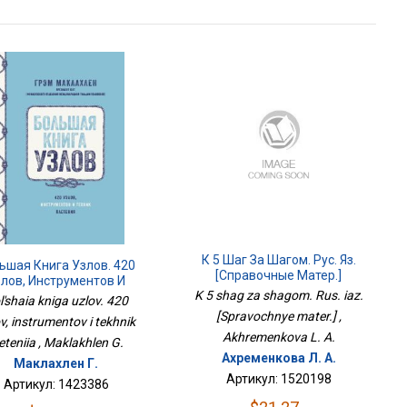
К 5 Шаг За Шагом. Рус. Яз.
ьшая Книга Узлов. 420
[Справочные Матер.]
лов, Инструментов И
K 5 shag za shagom. Rus. iaz.
Техник Плетения
l'shaia kniga uzlov. 420
[Spravochnye mater.] ,
v, instrumentov i tekhnik
Akhremenkova L. A.
eteniia , Maklakhlen G.
Ахременкова Л. А.
Маклахлен Г.
Артикул: 1520198
Артикул: 1423386