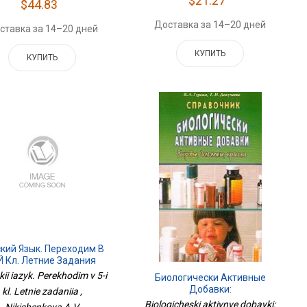
$21.27
$44.83
Доставка за 14–20 дней
ставка за 14–20 дней
КУПИТЬ
КУПИТЬ
ский Язык. Переходим В
Й Кл. Летние Задания
ii iazyk. Perekhodim v 5-i
Биологически Активные
Добавки:
kl. Letnie zadaniia ,
Справочник.Здоровье,
Biologicheski aktivnye dobavki: