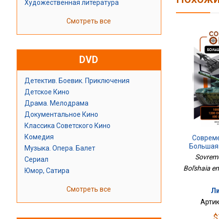
Художественная литература
Смотреть все
DVD
Детектив. Боевик. Приключения
Детское Кино
Драма. Мелодрама
Документальное Кино
Классика Советского Кино
Комедия
Соврем
Большая
Музыка. Опера. Балет
Sovreme
Сериал
Bol'shaia en
Юмор, Сатира
Смотреть все
Ли
Артик
$