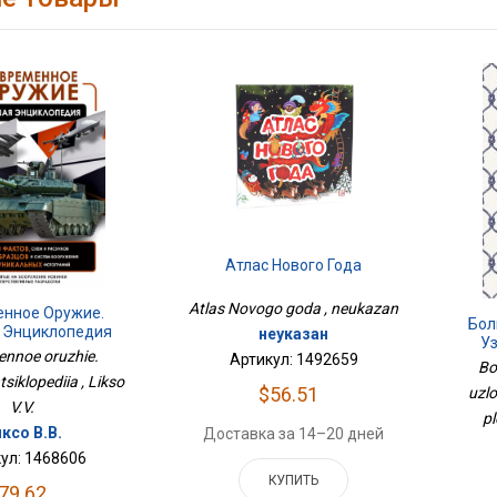
Атлас Нового Года
Atlas Novogo goda , neukazan
енное Оружие.
Бол
 Энциклопедия
неуказан
Уз
nnoe oruzhie.
Артикул: 1492659
Bo
tsiklopediia , Likso
$56.51
uzlo
V.V.
pl
ксо В.В.
Доставка за 14–20 дней
ул: 1468606
КУПИТЬ
79.62