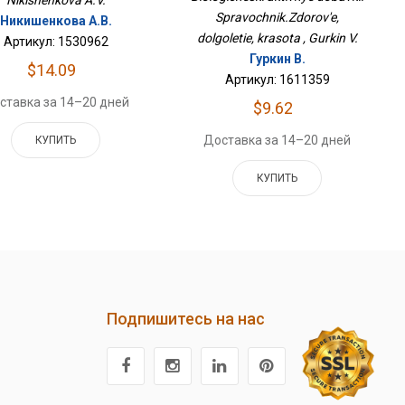
Nikishenkova A.V.
Долголетие, Красота
Spravochnik.Zdorov'e,
Никишенкова А.В.
dolgoletie, krasota , Gurkin V.
Артикул: 1530962
Гуркин В.
$14.09
Артикул: 1611359
ставка за 14–20 дней
$9.62
Доставка за 14–20 дней
КУПИТЬ
КУПИТЬ
Подпишитесь на нас