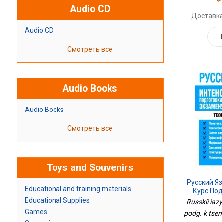
Audio CD
Доставка
Audio CD
Смотреть все
Audio Books
Audio Books
Смотреть все
Toys and Souvenirs
Русский Я
Educational and training materials
Курс Под
Educational Supplies
Russkii iazy
Games
podg. k tsent