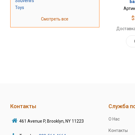
Souvenirs
Ба
Toys
Артик
$
Смотреть все
Доставка
Контакты
Служба п
О Нас
461 Avenue P, Brooklyn, NY 11223
Контакты