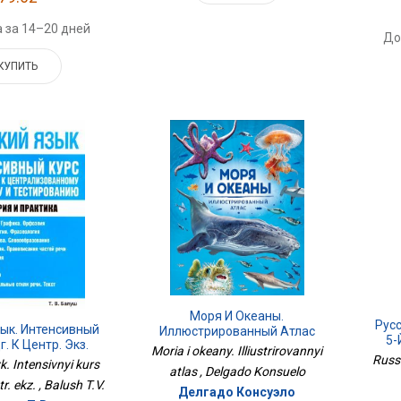
 за 14–20 дней
До
КУПИТЬ
Моря И Океаны.
Рус
зык. Интенсивный
Иллюстрированный Атлас
5-
г. К Центр. Экз.
Moria i okeany. Illiustrirovannyi
Russk
k. Intensivnyi kurs
atlas , Delgado Konsuelo
r. ekz. , Balush T.V.
Делгадо Консуэло