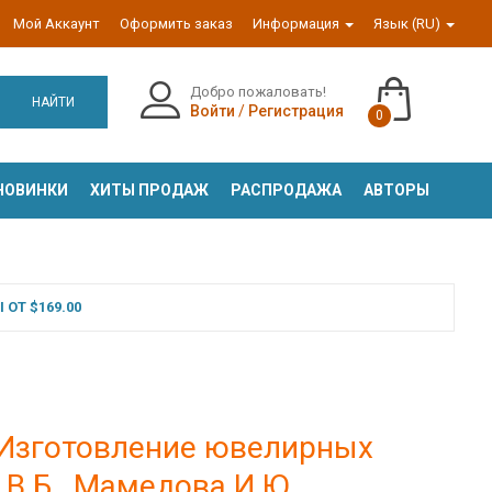
Мой Аккаунт
Оформить заказ
Информация
Язык (RU)
Добро пожаловать!
НАЙТИ
Войти
/
Регистрация
0
НОВИНКИ
ХИТЫ ПРОДАЖ
РАСПРОДАЖА
АВТОРЫ
ОТ $169.00
 Изготовление ювелирных
В.Б., Мамедова И.Ю.