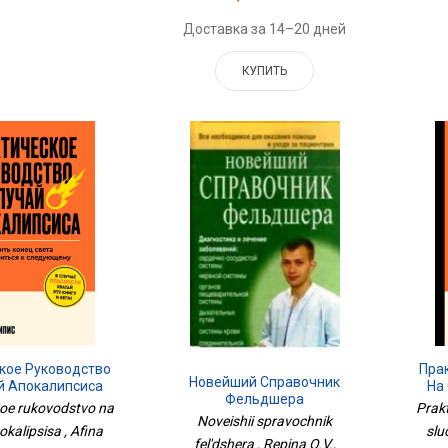
Доставка за 14–20 дней
КУПИТЬ
кое Руководство
Пра
Новейший Справочник
й Апокалипсиса
На
Фельдшера
oe rukovodstvo na
Prak
Noveishii spravochnik
okalipsisa , Afina
slu
fel'dshera , Repina O.V.,