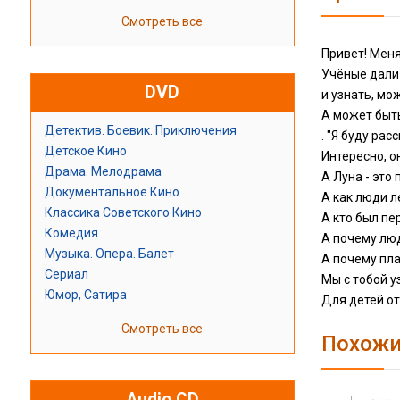
Смотреть все
Привет! Меня
Учёные дали
DVD
и узнать, мо
А может быть
Детектив. Боевик. Приключения
. "Я буду ра
Детское Кино
Интересно, 
Драма. Мелодрама
А Луна - это 
Документальное Кино
А как люди л
Классика Советского Кино
А кто был п
Комедия
А почему лю
Музыка. Опера. Балет
А почему пл
Сериал
Мы с тобой у
Юмор, Сатира
Для детей от 
Смотреть все
Похожи
Audio CD