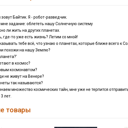
 зовут Байтик. Я - робот-разведчик.
 мне задание: облететь нашу Солнечную систему
жно ли жить на других планетах.
, где-то уже есть жизнь? Летим со мной!
ссказывать тебе всё, что узнаю о планетах, которые ближе всего к С
они похожи на нашу Землю?
планета?'
етают в космос?
ервым космонавтом?
ди не живут на Венере?
анеты так называются?
знаем множество космических тайн, мне уже не терпится отправить
3 лет.
е товары