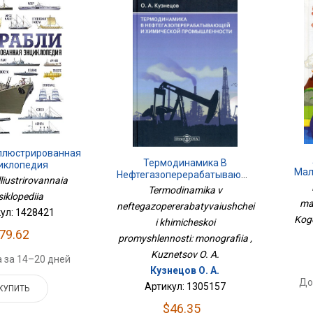
Иллюстрированная
Термодинамика В
иклопедия
Мал
Нефтегазоперерабатывающей
lliustrirovannaia
Ко
И Химической
Termodinamika v
siklopediia
Промышленности:
ma
neftegazopererabatyvaiushchei
Монография
ул: 1428421
Kog
i khimicheskoi
79.62
promyshlennosti: monografiia ,
Kuznetsov O. A.
 за 14–20 дней
Кузнецов О. А.
До
Артикул: 1305157
КУПИТЬ
$46.35