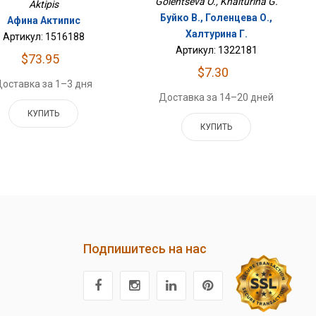
Golentseva O., Khalturina G.
Aktipis
Буйко В., Голенцева О.,
Афина Актипис
Халтурина Г.
Артикул: 1516188
Артикул: 1322181
$73.95
$7.30
оставка за 1–3 дня
Доставка за 14–20 дней
КУПИТЬ
КУПИТЬ
Подпишитесь на нас