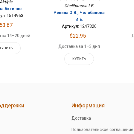
Aktipis
Chelibanova I.E.
а Актипис
Репина О.В., Челибанова
ул: 1514963
И.Е.
53.67
Артикул: 1247320
$22.95
 за 14–20 дней
Д
Доставка за 1–3 дня
КУПИТЬ
КУПИТЬ
оддержки
Информация
Доставка
Пользовательское соглашение