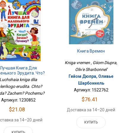
Книга Времен
Kniga vremen , Giiom Diupra,
Лучшая Книга Для
Oliv'e Sharbonnel'
енького Эрудита. Что?
Гийом Дюпра, Оливье
гда? Зачем? Почему?
Luchshaia kniga dlia
Шарбоннель
len'kogo erudita. Chto?
Артикул: 1522762
da? Zachem? Pochemu?
$76.41
Артикул: 1230852
$21.08
Доставка за 14–20 дней
ставка за 14–20 дней
КУПИТЬ
КУПИТЬ