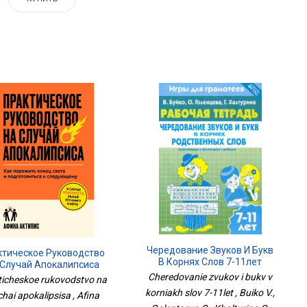
Чередование Звуков И Букв
ктическое Руководство
В Корнях Слов 7-11лет
 Случай Апокалипсиса
Cheredovanie zvukov i bukv v
ticheskoe rukovodstvo na
korniakh slov 7-11let , Buiko V.,
chai apokalipsisa , Afina