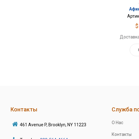
Афин
Артик
$
Доставка
Контакты
Служба п
О Нас
461 Avenue P, Brooklyn, NY 11223
Контакты