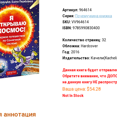
Артикул:
964614
Серия:
Почемучкина книжка
SKU:
VV964614
ISBN:
9785990830400
Количество страниц:
32
Обложка:
Hardcover
Год:
2016
Издательство:
Качели(Kacheli
Данная книга будет отправлен
Обратите внимание, что ДО
на данную книгу НЕ распрост
Ваша цена:
$54.28
Not In Stock
я аннотация