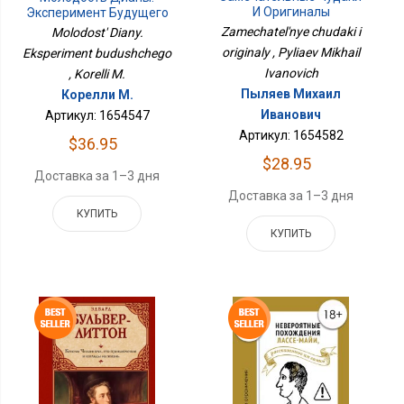
И Оригиналы
Эксперимент Будущего
Zamechatel'nye chudaki i
Molodost' Diany.
originaly , Pyliaev Mikhail
Eksperiment budushchego
Ivanovich
, Korelli M.
Пыляев Михаил
Корелли М.
Иванович
Артикул: 1654547
Артикул: 1654582
$36.95
$28.95
Доставка за 1–3 дня
Доставка за 1–3 дня
КУПИТЬ
КУПИТЬ