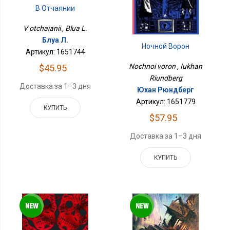
В Отчаянии
V otchaianii , Blua L.
Блуа Л.
Ночной Ворон
Артикул: 1651744
Nochnoi voron , Iukhan
$45.95
Riundberg
Доставка за 1–3 дня
Юхан Рюндберг
Артикул: 1651779
КУПИТЬ
$57.95
Доставка за 1–3 дня
КУПИТЬ