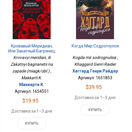
Кровавый Меридиан,
Когда Мир Содрогнулся
Или Закатный Багрянец
На Западе (мягк/обл.)
Krovavyi meridian, ili
Kogda mir sodrognulsia ,
Zakatnyi bagrianets na
Khaggard Genri Raider
zapade (miagk/obl.) ,
Хаггард Генри Райдер
Makkarti K.
Артикул: 1651853
Маккарти К.
$39.95
Артикул: 1654551
Доставка за 1–3 дня
$19.95
КУПИТЬ
Доставка за 1–3 дня
КУПИТЬ