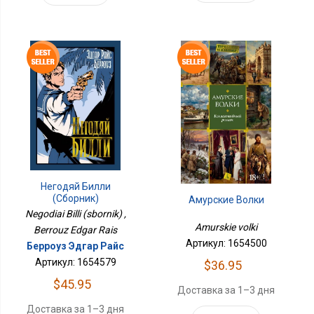
Негодяй Билли
(сборник)
Амурские Волки
Negodiai Billi (sbornik) ,
Amurskie volki
Berrouz Edgar Rais
Артикул: 1654500
Берроуз Эдгар Райс
Артикул: 1654579
$36.95
$45.95
Доставка за 1–3 дня
Доставка за 1–3 дня