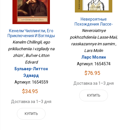
Невероятные
Похождения Лассе-
Майи, Рассказанные Им
Neveroiatnye
Кенелм Чиллингли, Его
Самим
Приключения И Взгляды
pokhozhdeniia Lasse-Maii,
На Жизнь
Kenelm Chillingli, ego
rasskazannye im samim ,
prikliucheniia i vzgliady na
Lars Molin
zhizn' , Bul'ver-Litton
Ларс Молин
Edvard
Артикул: 1654574
Бульвер-Литтон
$76.95
Эдвард
Артикул: 1654559
Доставка за 1–3 дня
$34.95
КУПИТЬ
Доставка за 1–3 дня
КУПИТЬ