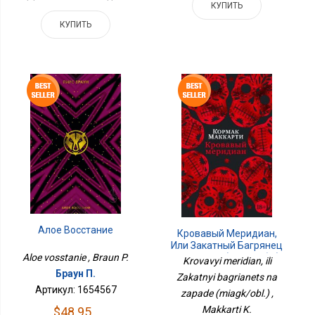
КУПИТЬ
КУПИТЬ
Алое Восстание
Кровавый Меридиан,
Или Закатный Багрянец
На Западе (мягк/обл.)
Aloe vosstanie , Braun P.
Krovavyi meridian, ili
Браун П.
Zakatnyi bagrianets na
Артикул: 1654567
zapade (miagk/obl.) ,
Makkarti K.
$48.95