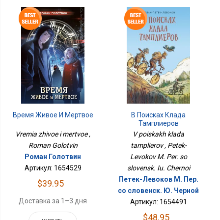
Время Живое И Мертвое
В Поисках Клада
Тамплиеров
Vremia zhivoe i mertvoe ,
V poiskakh klada
Roman Golotvin
tamplierov , Petek-
Роман Голотвин
Levokov M. Per. so
Артикул: 1654529
slovensk. Iu. Chernoi
Петек-Левоков М. Пер.
$39.95
со словенск. Ю. Черной
Доставка за 1–3 дня
Артикул: 1654491
$48.95