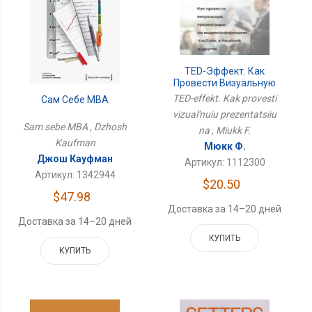
TED-Эффект. Как
Провести Визуальную
Презентацию На
TED-effekt. Kak provesti
Сам Себе MBA
vizual'nuiu prezentatsiiu
Sam sebe MBA , Dzhosh
na , Miukk F.
Kaufman
Мюкк Ф.
Джош Кауфман
Артикул: 1112300
Артикул: 1342944
$20.50
$47.98
Доставка за 14–20 дней
Доставка за 14–20 дней
КУПИТЬ
КУПИТЬ