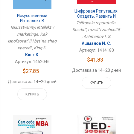
Цифровая Репутация.
Искусственный
Создать, Развить И
Интеллект В
Защитить
Tsifrovaia reputatsiia.
Маркетинге. Как
Iskusstvennyi intellekt v
Sozdat', razvit' i zashchitit'
Использовать ИИ И Быть
marketinge. Kak
На Шаг Впереди
, Ashmanov I. S.
ispol'zovat' II i byt' na shag
Ашманов И. С.
vperedi , King K.
Артикул: 1414180
Кинг К.
$41.83
Артикул: 1452046
$27.85
Доставка за 14–20 дней
Доставка за 14–20 дней
КУПИТЬ
КУПИТЬ