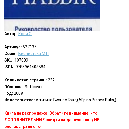
Автор:
Кови С.
Артикул:
527135
Серия:
Библиотека MTI
SKU:
107839
ISBN:
9785961408584
Количество страниц:
232
Обложка:
Softcover
Год:
2008
Издательство:
Альпина Бизнес Букс,(Al'pina Biznes Buks,)
Книга на распродаже. Обратите внимание, что
ДОПОЛНИТЕЛЬНЫЕ скидки на данную книгу НЕ
распространяются.