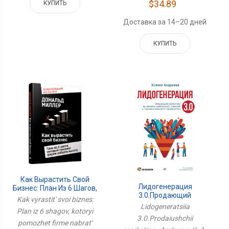
$34.89
КУПИТЬ
Доставка за 14–20 дней
КУПИТЬ
Как Вырастить Свой
Лидогенерация
Бизнес: План Из 6 Шагов,
3.0.Продающий
Который Поможет
Kak vyrastit' svoi biznes:
Маркетинг
Фирме Набрать Высоту
Lidogeneratsiia
Plan iz 6 shagov, kotoryi
3.0.Prodaiushchii
pomozhet firme nabrat'