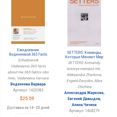
Ежедневник
SETTERS: Команды,
Веденеевой.365 Facts
Которые Меняют Мир
About Me.365 Фактов
Ezhednevnik
SETTERS: Komandy,
Обо Мне
Vedeneevoi.365 facts
kotorye meniaiut mir ,
about me.365 faktov obo
Aleksandra Zharkova,
mne , Vedeneeva Varvara
Evgenii Davydov, Alina
Веденеева Варвара
Chichina
Артикул: 1420383
Александра Жаркова,
$25.59
Евгений Давыдов,
Алина Чичина
Доставка за 14–20 дней
Артикул: 1468279