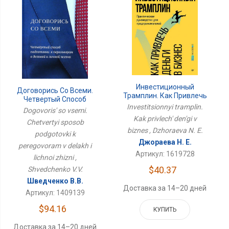
Инвестиционный
Договорись Со Всеми.
Трамплин. Как Привлечь
Четвертый Способ
Деньги В Бизнес
Investitsionnyi tramplin.
Подготовки К
Dogovoris' so vsemi.
Переговорам В Делах И
Kak privlech' den'gi v
Chetvertyi sposob
Личной Жизни
biznes , Dzhoraeva N. E.
podgotovki k
Джораева Н. Е.
peregovoram v delakh i
Артикул: 1619728
lichnoi zhizni ,
$40.37
Shvedchenko V.V.
Шведченко В.В.
Доставка за 14–20 дней
Артикул: 1409139
$94.16
КУПИТЬ
Доставка за 14–20 дней