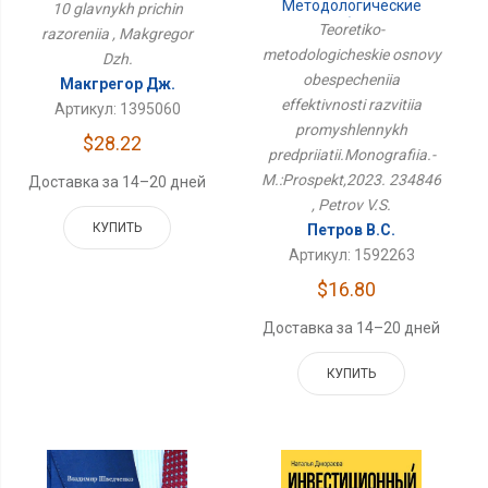
Методологические
10 glavnykh prichin
Основы Обеспечения
Teoretiko-
razoreniia , Makgregor
Эффективности
metodologicheskie osnovy
Dzh.
Развития
Промышленных
obespecheniia
Макгрегор Дж.
Предприятий.Монография.-
effektivnosti razvitiia
Артикул: 1395060
М.:Проспект,2023.
promyshlennykh
234846
$28.22
predpriiatii.Monografiia.-
M.:Prospekt,2023. 234846
Доставка за 14–20 дней
, Petrov V.S.
КУПИТЬ
Петров В.С.
Артикул: 1592263
$16.80
Доставка за 14–20 дней
КУПИТЬ