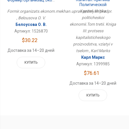
Формир.организац.эконом.механ.управ.промыш.предпр.
Политической
Экономии.Том Третий.
Kapital. Kritika
Formir.organizats.ekonom.mekhan.uprav.promysh.predpr.
Книга III: Процесс
politicheskoi
, Belousova O. V.
Капиталистического
Производства, Взятый В
ekonomii.Tom tretii. Kniga
Белоусова О. В.
Целом
III: protsess
Артикул: 1526870
kapitalisticheskogo
$30.22
proizvodstva, vziatyi v
Доставка за 14–20 дней
tselom , Karl Marks
Карл Маркс
КУПИТЬ
Артикул: 1399985
$76.61
Доставка за 14–20 дней
КУПИТЬ