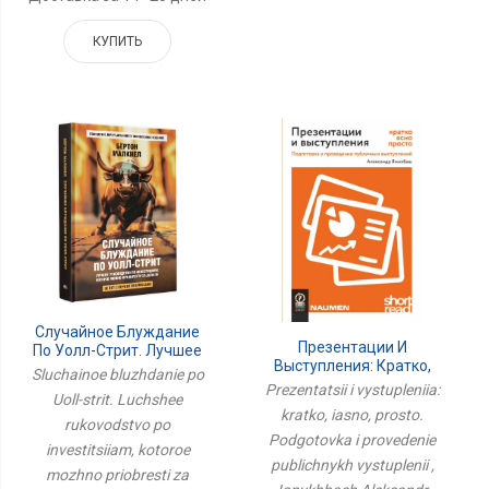
КУПИТЬ
Случайное Блуждание
Презентации И
По Уолл-Стрит. Лучшее
Выступления: Кратко,
Руководство По
Sluchainoe bluzhdanie po
Ясно, Просто.
Инвестициям, Которое
Prezentatsii i vystupleniia:
Uoll-strit. Luchshee
Подготовка И
Можно Приобрести За
kratko, iasno, prosto.
Проведение Публичных
rukovodstvo po
Деньги
Podgotovka i provedenie
Выступлений
investitsiiam, kotoroe
publichnykh vystuplenii ,
mozhno priobresti za