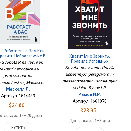
Г Работает На Вас. Как
ратить Нейроотличие В
Хватит Мне Звонить.
Профессиональное
Правила Успешных
G rabotaet na vas. Kak
Преимущество
Переговоров В
Khvatit mne zvonit'. Pravila
revratit' neirootlichie v
Мессенджерах И
uspeshnykh peregovorov v
professional'noe
Социальных Сетях
messendzherakh i sotsial'nykh
mushchestvo , Maskell L.
setiakh , Ryzov I.R.
Маскелл Л.
Рызов И.Р.
Артикул: 1514489
Артикул: 1661070
$24.80
$23.95
ставка за 14–20 дней
Доставка за 1–3 дня
КУПИТЬ