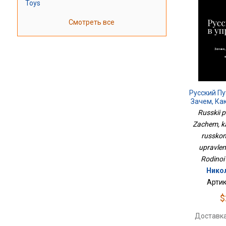
Toys
Смотреть все
Русский Пу
Зачем, Ка
Русско
Russkii p
Управлени
Zachem, ka
Р
russkom
upravleni
Rodinoi 
Нико
Артик
$
Доставка