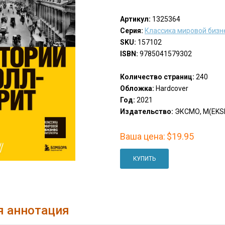
Артикул:
1325364
Серия:
Классика мировой бизн
SKU:
157102
ISBN:
9785041579302
Количество страниц:
240
Обложка:
Hardcover
Год:
2021
Издательство:
ЭКСМО, М(EKS
Ваша цена:
$19.95
КУПИТЬ
я аннотация