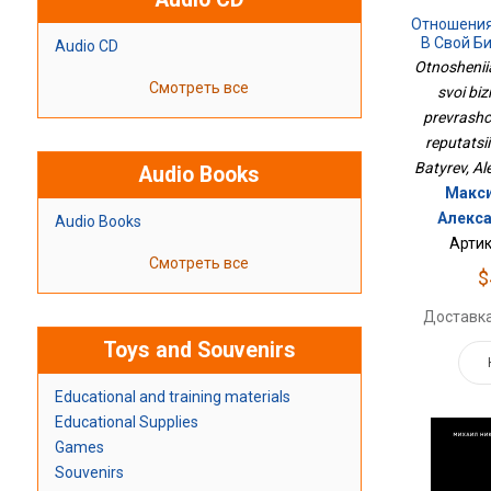
Отношения
В Свой Би
Audio CD
Превраща
Otnosheniia
Репут
Смотреть все
svoi biz
prevrashch
reputatsii
Batyrev, A
Audio Books
Макси
Алекса
Audio Books
Артик
Смотреть все
$
Доставка
Toys and Souvenirs
Educational and training materials
Educational Supplies
Games
Souvenirs