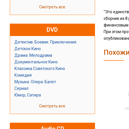
Смотреть все
"Это единств
сборник из 8
финансовым 
DVD
При этом пр
опубликованн
Детектив. Боевик. Приключения
Детское Кино
Похожи
Драма. Мелодрама
Документальное Кино
Классика Советского Кино
Комедия
Музыка. Опера. Балет
Сериал
Юмор, Сатира
Смотреть все
Audio CD