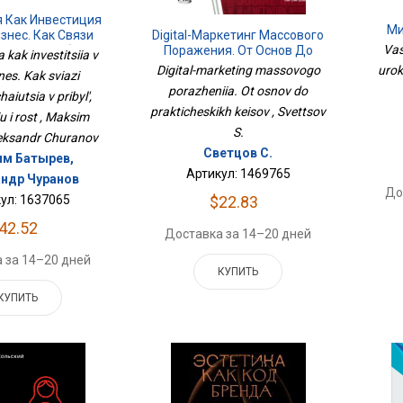
 Как Инвестиция
Ми
Digital-Маркетинг Массового
знес. Как Связи
Vas
Поражения. От Основ До
ются В Прибыль,
 kak investitsiia v
Практических Кейсов
ацию И Рост
Digital-marketing massovogo
urok
nes. Kak sviazi
porazheniia. Ot osnov do
aiutsia v pribyl',
prakticheskikh keisov , Svettsov
u i rost , Maksim
S.
leksandr Churanov
Светцов С.
м Батырев,
Артикул: 1469765
ндр Чуранов
До
$22.83
ул: 1637065
42.52
Доставка за 14–20 дней
 за 14–20 дней
КУПИТЬ
КУПИТЬ