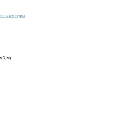
ес-литературы
MO, M)