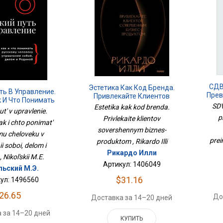
СДВ
Эстетика Как Код Бренда.
ть В Управление.
Прев
Привлекайте Клиентов
к И Что Понимать
Совершенным Бизнес-
SDV
Estetika kak kod brenda.
му Человеку В
ut' v upravlenie.
Продуктом
и Собой, Делом И
p
Privlekaite klientov
k i chto ponimat'
одиной
sovershennym biznes-
u cheloveku v
prei
produktom , Rikardo Illi
i soboi, delom i
Рикардо Илли
, Nikol'skii M.E.
Артикул: 1406049
льский М.Э.
$31.16
ул: 1496560
26.65
До
Доставка за 14–20 дней
 за 14–20 дней
КУПИТЬ