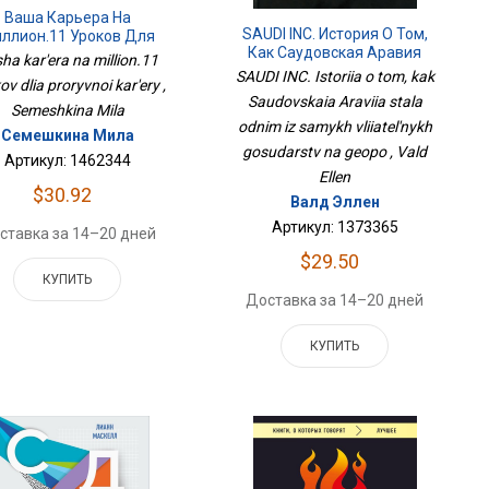
Ваша Карьера На
SAUDI INC. История О Том,
ллион.11 Уроков Для
Как Саудовская Аравия
Прорывной Карьеры
ha kar'era na million.11
Стала Одним Из Самых
SAUDI INC. Istoriia o tom, kak
ov dlia proryvnoi kar'ery ,
Влиятельных Государств На
Saudovskaia Araviia stala
Геопо
Semeshkina Mila
odnim iz samykh vliiatel'nykh
Семешкина Мила
gosudarstv na geopo , Vald
Артикул: 1462344
Ellen
$30.92
Валд Эллен
Артикул: 1373365
ставка за 14–20 дней
$29.50
КУПИТЬ
Доставка за 14–20 дней
КУПИТЬ