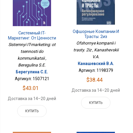
Офшорные Компании И
Системный IT-
Трасты. 2из
Маркетинг: От Ценности
Ofshornye kompanii i
До Коммуникации
Sistemnyi IT-marketing: ot
trasty. 2iz , Kanashevskii
tsennosti do
V.A.
kommunikatsii ,
Канашевский В.А.
Beregulina S.E.
Артикул: 1198379
Берегулина С.Е.
Артикул: 1507121
$38.44
$43.01
Доставка за 14–20 дней
Доставка за 14–20 дней
КУПИТЬ
КУПИТЬ