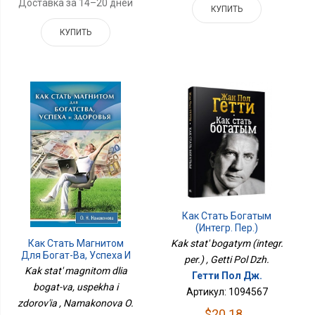
Доставка за 14–20 дней
КУПИТЬ
КУПИТЬ
Как Стать Богатым
(интегр. Пер.)
Kak stat' bogatym (integr.
Как Стать Магнитом
Для Богат-Ва, Успеха И
per.) , Getti Pol Dzh.
Здоровья
Kak stat' magnitom dlia
Гетти Пол Дж.
bogat-va, uspekha i
Артикул: 1094567
zdorov'ia , Namakonova O.
$20.18