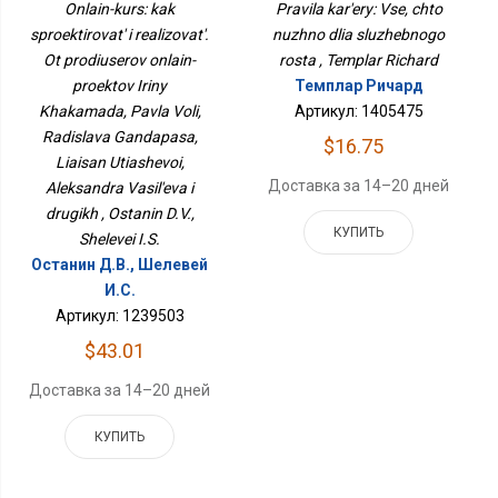
Реализовать. От
Служебного Роста
Onlain-kurs: kak
Pravila kar'ery: Vse, chto
Продюсеров Онлайн-
sproektirovat' i realizovat'.
nuzhno dlia sluzhebnogo
Проектов Ирины
Хакамада, Павла Воли,
Ot prodiuserov onlain-
rosta , Templar Richard
Радислава Гандапаса,
proektov Iriny
Темплар Ричард
Ляйсан Утяшевой,
Khakamada, Pavla Voli,
Артикул: 1405475
Александра Васильева
И Других
Radislava Gandapasa,
$16.75
Liaisan Utiashevoi,
Доставка за 14–20 дней
Aleksandra Vasil'eva i
drugikh , Ostanin D.V.,
КУПИТЬ
Shelevei I.S.
Останин Д.В., Шелевей
И.С.
Артикул: 1239503
$43.01
Доставка за 14–20 дней
КУПИТЬ