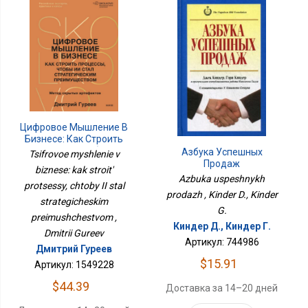
Цифровое Мышление В
Бизнесе: Как Строить
Процессы, Чтобы ИИ
Азбука Успешных
Tsifrovoe myshlenie v
Стал Стратегическим
Продаж
biznese: kak stroit'
Преимуществом
Azbuka uspeshnykh
protsessy, chtoby II stal
prodazh , Kinder D., Kinder
strategicheskim
G.
preimushchestvom ,
Киндер Д., Киндер Г.
Dmitrii Gureev
Артикул: 744986
Дмитрий Гуреев
$15.91
Артикул: 1549228
$44.39
Доставка за 14–20 дней