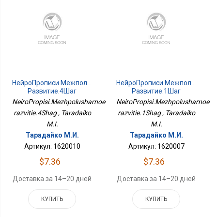
НейроПрописи.Межполушарное
НейроПрописи.Межполушарно
Развитие.4Шаг
Развитие.1Шаг
NeiroPropisi.Mezhpolusharnoe
NeiroPropisi.Mezhpolusharnoe
razvitie.4Shag , Taradaiko
razvitie.1Shag , Taradaiko
M.I.
M.I.
Тарадайко М.И.
Тарадайко М.И.
Артикул: 1620010
Артикул: 1620007
$7.36
$7.36
Доставка за 14–20 дней
Доставка за 14–20 дней
КУПИТЬ
КУПИТЬ