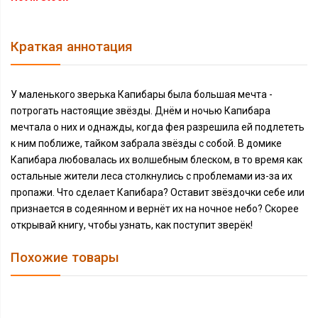
Краткая аннотация
У маленького зверька Капибары была большая мечта -
потрогать настоящие звёзды. Днём и ночью Капибара
мечтала о них и однажды, когда фея разрешила ей подлететь
к ним поближе, тайком забрала звёзды с собой. В домике
Капибара любовалась их волшебным блеском, в то время как
остальные жители леса столкнулись с проблемами из-за их
пропажи. Что сделает Капибара? Оставит звёздочки себе или
признается в содеянном и вернёт их на ночное небо? Скорее
открывай книгу, чтобы узнать, как поступит зверёк!
Похожие товары