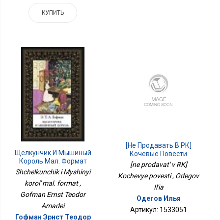
КУПИТЬ
[не Продавать В РК]
Щелкунчик И Мышиный
Кочевые Повести
Король Мал. Формат
[ne prodavat' v RK]
Shchelkunchik i Myshinyi
Kochevye povesti , Odegov
korol' mal. format ,
Il'ia
Gofman Ernst Teodor
Одегов Илья
Amadei
Артикул: 1533051
Гофман Эрнст Теодор