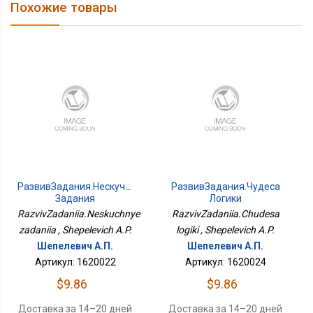
Похожие товары
РазвивЗадания.Нескучные
РазвивЗадания.Чудеса
Задания
Логики
RazvivZadaniia.Neskuchnye
RazvivZadaniia.Chudesa
zadaniia , Shepelevich A.P.
logiki , Shepelevich A.P.
Шепелевич А.П.
Шепелевич А.П.
Артикул: 1620022
Артикул: 1620024
$9.86
$9.86
Доставка за 14–20 дней
Доставка за 14–20 дней