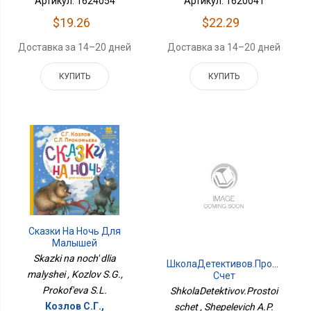
Артикул: 1624054
Артикул: 1620041
$19.26
$22.29
Доставка за 14–20 дней
Доставка за 14–20 дней
КУПИТЬ
КУПИТЬ
Сказки На Ночь Для
Малышей
Skazki na noch' dlia
ШколаДетективов.Простой
malyshei , Kozlov S.G.,
Счет
Prokof'eva S.L.
ShkolaDetektivov.Prostoi
Козлов С.Г.,
schet , Shepelevich A.P.