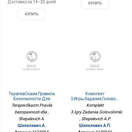
Доставка за 14–20 дней
КУПИТЬ
КУПИТЬ
ТерапевСказм.Правила
Комплект
Безопасности Для
3.Игры.Задания.Головоломки
TerapevSkazm.Pravila
Komplekt
bezopasnosti dlia ,
3.Igry.Zadaniia.Golovolomki
Shepelevich A.
, Shepelevich A.P.
Шепелевич А.
Шепелевич А.П.