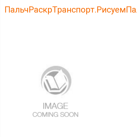
ПальчРаскрТранспорт.РисуемП