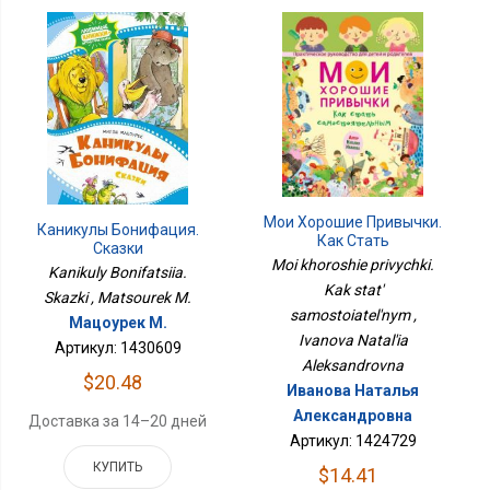
Мои Хорошие Привычки.
Каникулы Бонифация.
Как Стать
Сказки
Самостоятельным
Moi khoroshie privychki.
Kanikuly Bonifatsiia.
Kak stat'
Skazki , Matsourek M.
samostoiatel'nym ,
Мацоурек М.
Ivanova Natal'ia
Артикул: 1430609
Aleksandrovna
$20.48
Иванова Наталья
Александровна
Доставка за 14–20 дней
Артикул: 1424729
КУПИТЬ
$14.41