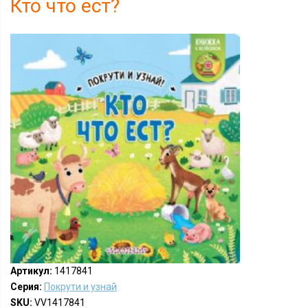
Кто что ест?
Артикул:
1417841
Серия:
Покрути и узнай
SKU:
VV1417841