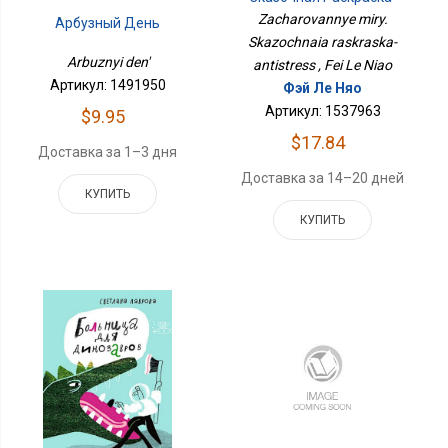
Антистресс
Zacharovannye miry.
Арбузный День
Skazochnaia raskraska-
Arbuznyi den'
antistress , Fei Le Niao
Артикул: 1491950
Фэй Ле Няо
Артикул: 1537963
$9.95
$17.84
Доставка за 1–3 дня
Доставка за 14–20 дней
КУПИТЬ
КУПИТЬ