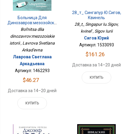
28_т_ Сингапур Ю.Сигов,
Больница Для
Квинель
Динозавров:мезозойские
28_t_ Singapur Iu.Sigov,
Истории
Bol'nitsa dlia
kvinel' , Sigov Iurii
dinozavrov:mezozoiskie
Сигов Юрий
istorii , Lavrova Svetlana
Артикул: 1533093
Arkad'evna
$161.26
Лаврова Светлана
Аркадьевна
Доставка за 14–20 дней
Артикул: 1462293
КУПИТЬ
$46.27
Доставка за 14–20 дней
КУПИТЬ