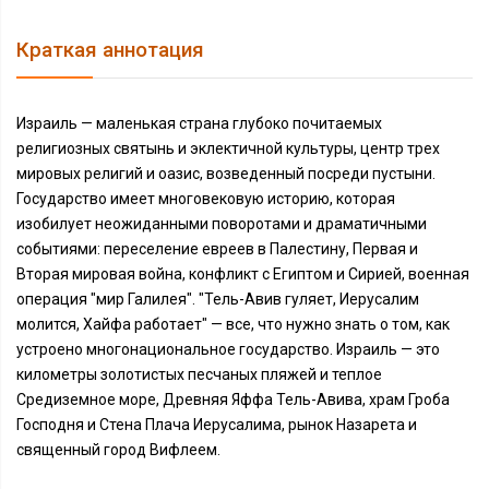
Краткая аннотация
Израиль — маленькая страна глубоко почитаемых
религиозных святынь и эклектичной культуры, центр трех
мировых религий и оазис, возведенный посреди пустыни.
Государство имеет многовековую историю, которая
изобилует неожиданными поворотами и драматичными
событиями: переселение евреев в Палестину, Первая и
Вторая мировая война, конфликт с Египтом и Сирией, военная
операция "мир Галилея". "Тель-Авив гуляет, Иерусалим
молится, Хайфа работает" — все, что нужно знать о том, как
устроено многонациональное государство. Израиль — это
километры золотистых песчаных пляжей и теплое
Средиземное море, Древняя Яффа Тель-Авива, храм Гроба
Господня и Стена Плача Иерусалима, рынок Назарета и
священный город Вифлеем.