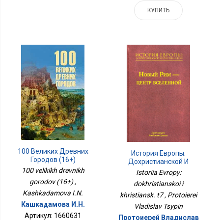
КУПИТЬ
100 Великих Древних
История Европы:
Городов (16+)
Дохристианской И
Христианск. Т7
100 velikikh drevnikh
Istoriia Evropy:
gorodov (16+) ,
dokhristianskoi i
Kashkadamova I.N.
khristiansk. t7 , Protoierei
Кашкадамова И.Н.
Vladislav Tsypin
Артикул: 1660631
Протоиерей Владислав