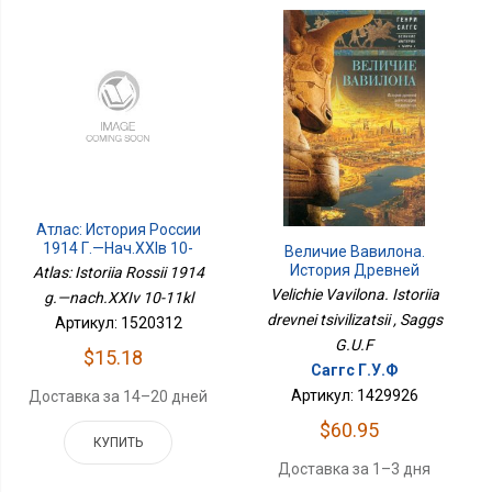
Атлас: История России
1914 Г.—Нач.XXIв 10-
Величие Вавилона.
11кл
История Древней
Atlas: Istoriia Rossii 1914
Цивилизации
Velichie Vavilona. Istoriia
g.—nach.XXIv 10-11kl
drevnei tsivilizatsii , Saggs
Артикул: 1520312
G.U.F
$15.18
Саггс Г.У.Ф
Артикул: 1429926
Доставка за 14–20 дней
$60.95
КУПИТЬ
Доставка за 1–3 дня