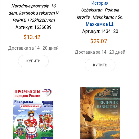
Текстом В ПАПКЕ
История
Narodnye promysly. 16
173х220 Мм
Uzbekistan. Polnaia
dem. kartinok s tekstom V
istoriia , Makhkamov Sh.
PAPKE 173kh220 mm
Махкамов Ш.
Артикул: 1636089
Артикул: 1434120
$13.42
$29.07
Доставка за 14–20 дней
Доставка за 14–20 дней
КУПИТЬ
КУПИТЬ