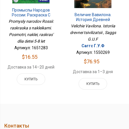
Промыслы Народов
Величие Вавилона.
России: Раскраска С
История Древней
Наклейками. Посмотри,
Promysly narodov Rossii:
Цивилизации
Наклей, Раскрась Для
Velichie Vavilona. Istoriia
raskraska s nakleikami.
Междуречья
Детей 5-8 Лет
drevnei tsivilizatsii , Saggs
Posmotri, naklei, raskras'
G.U.F
dlia detei 5-8 let
Саггс Г.У.Ф
Артикул: 1651283
Артикул: 1550269
$16.55
$76.95
Доставка за 14–20 дней
Доставка за 1–3 дня
КУПИТЬ
КУПИТЬ
Контакты