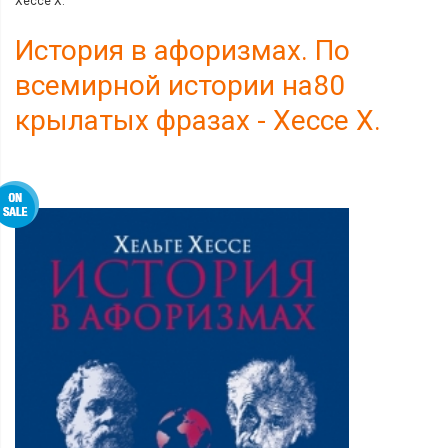
Хессе Х.
История в афоризмах. По
всемирной истории на80
крылатых фразах - Хессе Х.