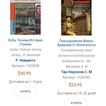
Куба. Полная История
Повседневная Жизнь
Страны
Армении От Античности
До Средневековья
Kuba. Polnaia istoriia
Povsednevnaia zhizn'
strany , R. Navarete
Armenii ot Antichnosti do
Р. Наварете
Srednevekov'ia , Ter-
Артикул: 1403908
Nersesian S. M
Тер-Нерсесян С. М
$45.95
Артикул: 1436540
Доставка за 1–3 дня
$25.95
КУПИТЬ
Доставка за 14–20 дней
КУПИТЬ