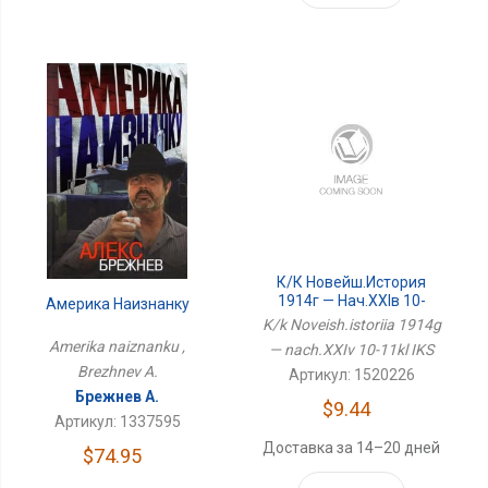
К/к Новейш.история
1914г — Нач.XXIв 10-
Америка Наизнанку
11кл ИКС
K/k Noveish.istoriia 1914g
Amerika naiznanku ,
— nach.XXIv 10-11kl IKS
Brezhnev A.
Артикул: 1520226
Брежнев А.
$9.44
Артикул: 1337595
Доставка за 14–20 дней
$74.95