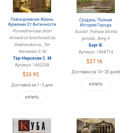
Повседневная Жизнь
Суздаль. Полная
Армении От Античности
История Города
До Средневековья
Povsednevnaia zhizn'
Suzdal'. Polnaia istoriia
Armenii ot Antichnosti do
goroda , Berg V.
Srednevekov'ia , Ter-
Берг В.
Nersesian S. M
Артикул: 1468714
Тер-Нерсесян С. М
$27.16
Артикул: 1442338
Доставка за 14–20 дней
$33.95
КУПИТЬ
Доставка за 1–3 дня
КУПИТЬ