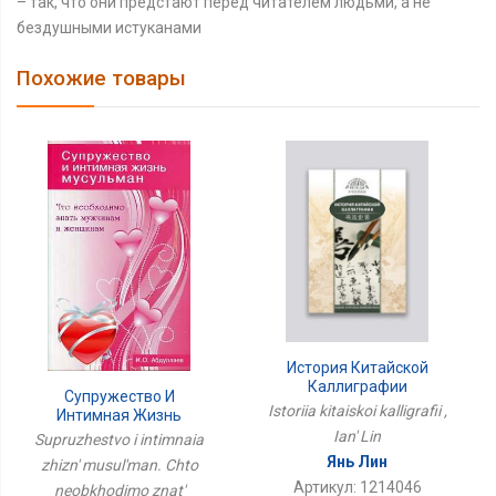
– так, что они предстают перед читателем людьми, а не
бездушными истуканами
Похожие товары
История Китайской
Каллиграфии
Супружество И
Istoriia kitaiskoi kalligrafii ,
Интимная Жизнь
Мусульман. Что
Ian' Lin
Supruzhestvo i intimnaia
Необходимо Знать
Янь Лин
zhizn' musul'man. Chto
Мужчинам И Женщинам
Артикул: 1214046
neobkhodimo znat'