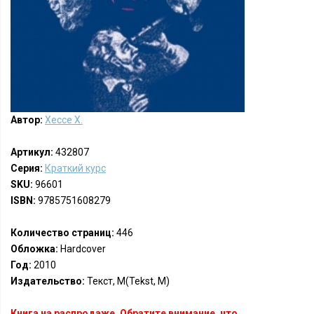
Автор:
Хессе Х.
Артикул:
432807
Серия:
Краткий курс
SKU:
96601
ISBN:
9785751608279
Количество страниц:
446
Обложка:
Hardcover
Год:
2010
Издательство:
Текст, М(Tekst, M)
Книга на распродаже. Обратите внимание, что