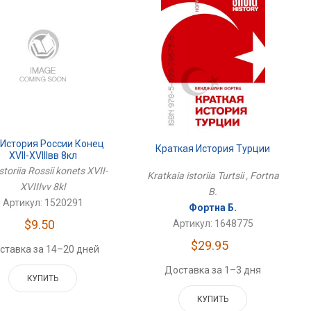
 История России Конец
Краткая История Турции
XVII-XVIIIвв 8кл
storiia Rossii konets XVII-
Kratkaia istoriia Turtsii , Fortna
XVIIIvv 8kl
B.
Артикул: 1520291
Фортна Б.
$9.50
Артикул: 1648775
$29.95
ставка за 14–20 дней
Доставка за 1–3 дня
КУПИТЬ
КУПИТЬ