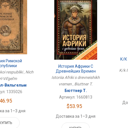
К/к
рия Римской
спублики
История Африки С
K/k I
Древнейших Времен
koi respubliki , Nich
Istoriia Afriki s drevneishikh
l-Vil'gel'm
vremen , Biuttner T.
рл-Вильгельм
Бюттнер Т.
ул: 1335026
Артикул: 1660813
46.95
До
$53.95
ка за 1–3 дня
Доставка за 1–3 дня
КУПИТЬ