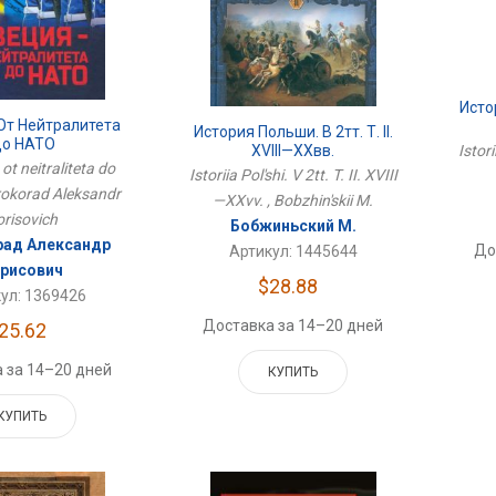
Исто
От Нейтралитета
История Польши. В 2тт. Т. II.
о НАТО
XVIII—XXвв.
Istor
 ot neitraliteta do
Istoriia Pol'shi. V 2tt. T. II. XVIII
rokorad Aleksandr
—XXvv. , Bobzhin'skii M.
orisovich
Бобжиньский М.
ад Александр
До
Артикул: 1445644
рисович
$28.88
ул: 1369426
Доставка за 14–20 дней
25.62
 за 14–20 дней
КУПИТЬ
КУПИТЬ