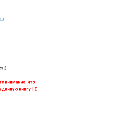
ка
st)
те внимание, что
данную книгу НЕ