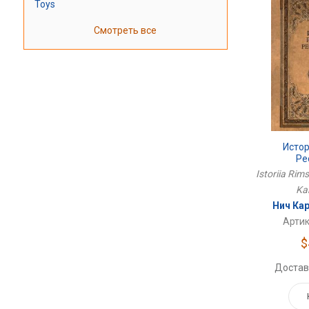
Toys
Смотреть все
Исто
Ре
Istoriia Rims
Kar
Нич Ка
Артик
$
Достав