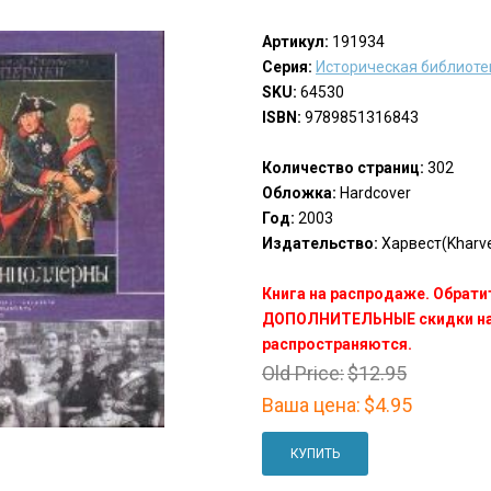
Артикул:
191934
Серия:
Историческая библиоте
SKU:
64530
ISBN:
9789851316843
Количество страниц:
302
Обложка:
Hardcover
Год:
2003
Издательство:
Харвест(Kharve
Книга на распродаже. Обрати
ДОПОЛНИТЕЛЬНЫЕ скидки на 
распространяются.
Old Price:
$12.95
Ваша цена:
$4.95
КУПИТЬ