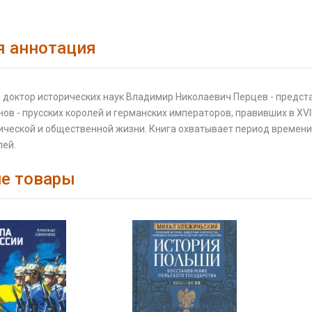
я аннотация
 - доктор исторических наук Владимир Николаевич Перцев - предс
ов - прусских королей и германских императоров, правивших в XVII
ической и общественной жизни. Книга охватывает период времени 
лей.
е товары