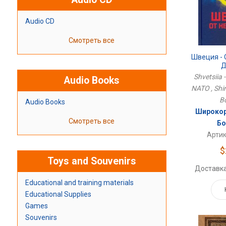
Audio CD
Смотреть все
Швеция - 
Д
Shvetsiia -
Audio Books
NATO , Shi
B
Audio Books
Широкор
Смотреть все
Бо
Артик
$
Toys and Souvenirs
Доставка
Educational and training materials
Educational Supplies
Games
Souvenirs