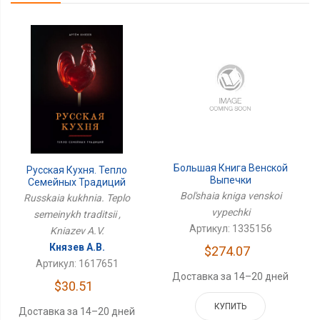
Большая Книга Венской
Русская Кухня. Тепло
Выпечки
Семейных Традиций
Bol'shaia kniga venskoi
Russkaia kukhnia. Teplo
vypechki
semeinykh traditsii ,
Артикул: 1335156
Kniazev A.V.
Князев А.В.
$274.07
Артикул: 1617651
Доставка за 14–20 дней
$30.51
КУПИТЬ
Доставка за 14–20 дней