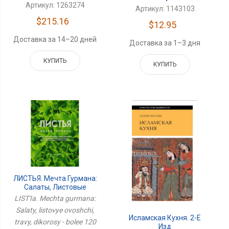
Артикул: 1263274
Артикул: 1143103
$215.16
$12.95
Доставка за 14–20 дней
Доставка за 1–3 дня
КУПИТЬ
КУПИТЬ
ЛИСТЬЯ. Мечта Гурмана:
Салаты, Листовые
Овощи, Травы,
LIST'Ia. Mechta gurmana:
Дикоросы - Более 120
Salaty, listovye ovoshchi,
Ярких И Полезных Блюд
Исламская Кухня. 2-Е
travy, dikorosy - bolee 120
Для Настоящих
Изд