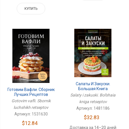
КУПИТЬ
Салаты И Закуски.
Большая Книга
Готовим Вафли. Сборник
Рецептов
Лучших Рецептов
Salaty i zakuski. Bol'shaia
Gotovim vafli. Sbornik
kniga retseptov
luchshikh retseptov
Артикул: 1481186
Артикул: 1531630
$32.83
$12.84
Доставка за 14–20 дней