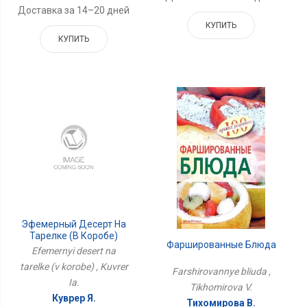
Доставка за 14–20 дней
КУПИТЬ
КУПИТЬ
Эфемерный Десерт На
Тарелке (в Коробе)
Фаршированные Блюда
Efemernyi desert na
tarelke (v korobe) , Kuvrer
Farshirovannye bliuda ,
Ia.
Tikhomirova V.
Куврер Я.
Тихомирова В.