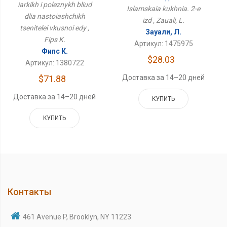
Ценителей Вкусной Еды
iarkikh i poleznykh bliud
Islamskaia kukhnia. 2-e
dlia nastoiashchikh
izd , Zauali, L.
tsenitelei vkusnoi edy ,
Зауали, Л.
Fips K.
Артикул: 1475975
Фипс К.
$28.03
Артикул: 1380722
$71.88
Доставка за 14–20 дней
Доставка за 14–20 дней
КУПИТЬ
КУПИТЬ
Контакты
461 Avenue P, Brooklyn, NY 11223