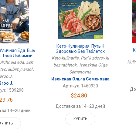
Кето-Кулинария. Путь К
К
Уличная Еда. Ешь
Здоровью Без Таблеток
ст Твой Любимый
Keto-kulinariia. Put' k zdorov'iu
Айдол
Kuli
ulichnaia eda. Esh'
bez tabletok , Ivenskaia Ol'ga
tvoi liubimyi aidol ,
Semenovna
Broo J.
Ивенская Ольга Семеновна
Broo J.
Артикул: 1460930
До
ул: 1539298
$24.80
29.76
Доставка за 14–20 дней
 за 14–20 дней
КУПИТЬ
КУПИТЬ