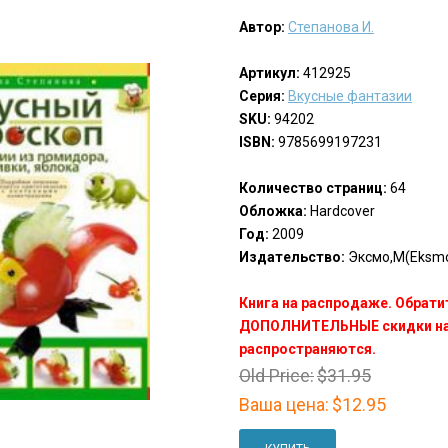
Автор:
Степанова И.
Артикул:
412925
Серия:
Вкусные фантазии
SKU:
94202
ISBN:
9785699197231
Количество страниц:
64
Обложка:
Hardcover
Год:
2009
Издательство:
Эксмо,М(Eksm
Книга на распродаже. Обрати
ДОПОЛНИТЕЛЬНЫЕ скидки на 
распространяются.
Old Price:
$31.95
Ваша цена:
$12.95