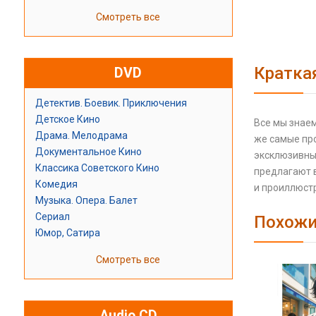
Смотреть все
Кратка
DVD
Детектив. Боевик. Приключения
Детское Кино
Все мы знаем
Драма. Мелодрама
же самые пр
Документальное Кино
эксклюзивным
Классика Советского Кино
предлагают в
Комедия
и проиллюстр
Музыка. Опера. Балет
Сериал
Похожи
Юмор, Сатира
Смотреть все
Audio CD