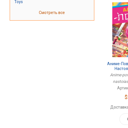
Toys
Смотреть все
Аниме-Пов
Насто
Anime-pov
nastoia
Артик
$
Доставка