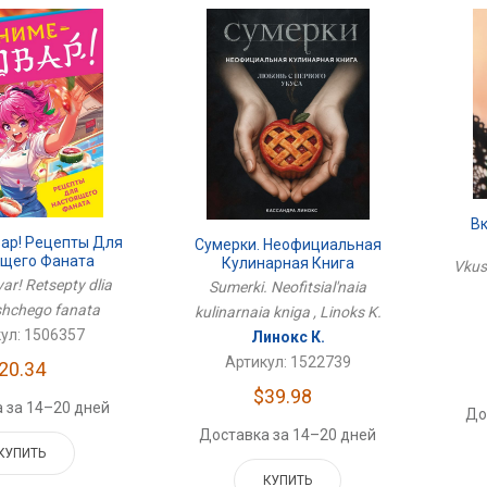
В
ар! Рецепты Для
Сумерки. Неофициальная
ящего Фаната
Кулинарная Книга
Vkusn
ar! Retsepty dlia
Sumerki. Neofitsial'naia
shchego fanata
kulinarnaia kniga , Linoks K.
ул: 1506357
Линокс К.
Артикул: 1522739
20.34
$39.98
 за 14–20 дней
До
Доставка за 14–20 дней
КУПИТЬ
КУПИТЬ