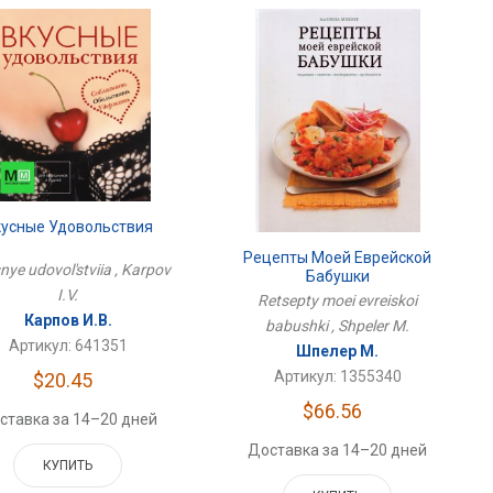
кусные Удовольствия
Рецепты Моей Еврейской
ye udovol'stviia , Karpov
Бабушки
I.V.
Retsepty moei evreiskoi
Карпов И.В.
babushki , Shpeler M.
Артикул: 641351
Шпелер М.
Артикул: 1355340
$20.45
$66.56
ставка за 14–20 дней
Доставка за 14–20 дней
КУПИТЬ