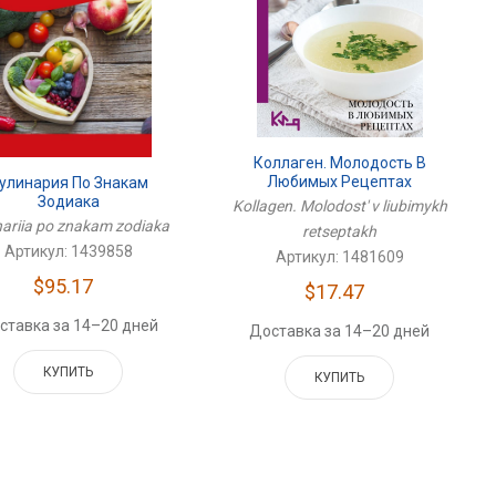
Коллаген. Молодость В
Любимых Рецептах
улинария По Знакам
Зодиака
Kollagen. Molodost' v liubimykh
nariia po znakam zodiaka
retseptakh
Артикул: 1439858
Артикул: 1481609
$95.17
$17.47
ставка за 14–20 дней
Доставка за 14–20 дней
КУПИТЬ
КУПИТЬ