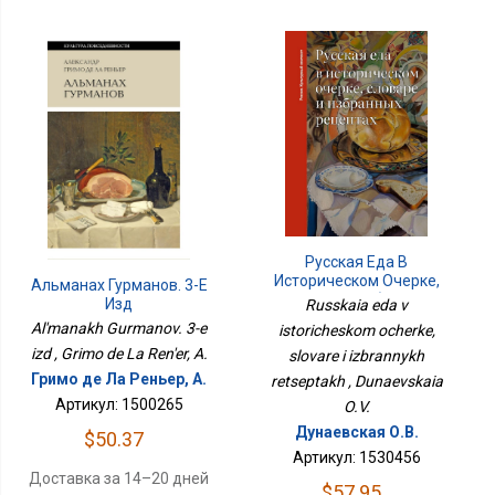
Русская Еда В
Историческом Очерке,
Альманах Гурманов. 3-Е
Словаре И Избранных
Изд
Russkaia eda v
Рецептах
Al'manakh Gurmanov. 3-e
istoricheskom ocherke,
izd , Grimo de La Ren'er, A.
slovare i izbrannykh
Гримо де Ла Реньер, А.
retseptakh , Dunaevskaia
Артикул: 1500265
O.V.
Дунаевская О.В.
$50.37
Артикул: 1530456
Доставка за 14–20 дней
$57.95