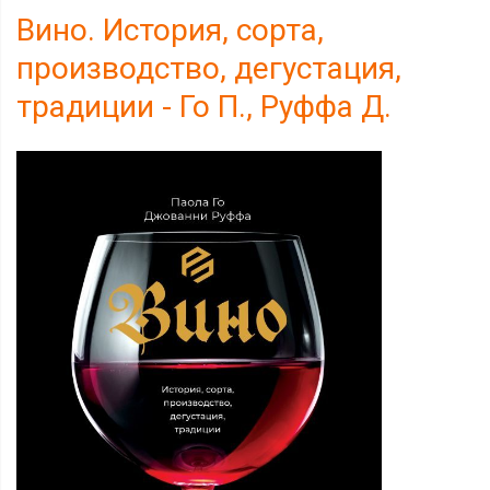
Вино. История, сорта,
производство, дегустация,
традиции - Го П., Руффа Д.