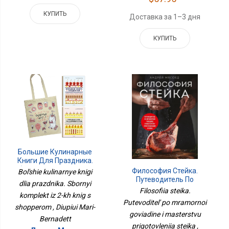
КУПИТЬ
Доставка за 1–3 дня
КУПИТЬ
Большие Кулинарные
Книги Для Праздника.
Сборный Комплект Из 2-
Философия Стейка.
Bol'shie kulinarnye knigi
Х Книг С Шоппером
Путеводитель По
dlia prazdnika. Sbornyi
Мраморной Говядине И
Filosofiia steika.
komplekt iz 2-kh knig s
Мастерству
Putevoditel' po mramornoi
Приготовления Стейка
shopperom , Diupiui Mari-
goviadine i masterstvu
Bernadett
prigotovleniia steika ,