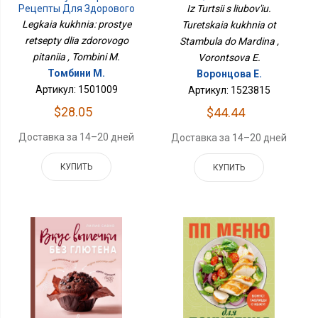
Стамбула До Мардина
Iz Turtsii s liubov'iu.
Рецепты Для Здорового
Питания
Legkaia kukhnia: prostye
Turetskaia kukhnia ot
retsepty dlia zdorovogo
Stambula do Mardina ,
pitaniia , Tombini M.
Vorontsova E.
Томбини М.
Воронцова Е.
Артикул: 1501009
Артикул: 1523815
$28.05
$44.44
Доставка за 14–20 дней
Доставка за 14–20 дней
КУПИТЬ
КУПИТЬ