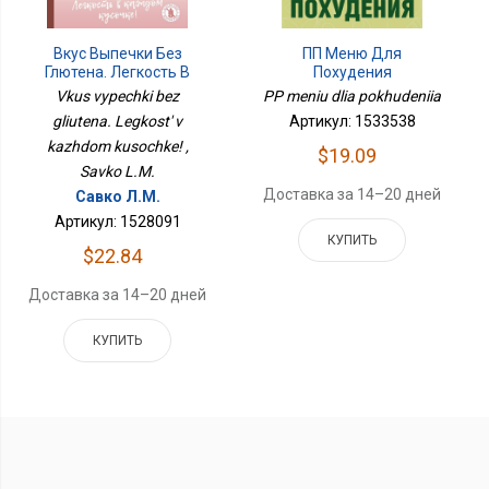
Вкус Выпечки Без
ПП Меню Для
Глютена. Легкость В
Похудения
Каждом Кусочке!
Vkus vypechki bez
PP meniu dlia pokhudeniia
gliutena. Legkost' v
Артикул: 1533538
kazhdom kusochke! ,
$19.09
Savko L.M.
Доставка за 14–20 дней
Савко Л.М.
Артикул: 1528091
КУПИТЬ
$22.84
Доставка за 14–20 дней
КУПИТЬ