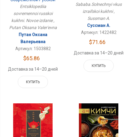
Sababa.Solnechnyi vkus
Кухни. Новое Издание
Entsiklopediia
izrail'skoi kukhni ,
sovremennoi russkoi
Sussman A.
kukhni. Novoe izdanie ,
Суссман А.
Putan Oksana Valer'evna
Артикул: 1422482
Путан Оксана
$71.66
Валерьевна
Артикул: 1503882
Доставка за 14–20 дней
$65.86
КУПИТЬ
Доставка за 14–20 дней
КУПИТЬ