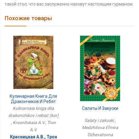
такой стол, что вас заслуженно назовут настоящим гурманом.
Похожие товары
Кулинарная Книга Для
Дракончиков И Ребят
(кор)
Kulinarnaia kniga dlia
Салаты И Закуски
drakonchikov i rebiat (kor)
Salaty i zakuski ,
, Krasnitskaia A.V., Tron
Medzhitova El'mira
A.V.
Dzhevatovna
Красницкая А.В., Трон