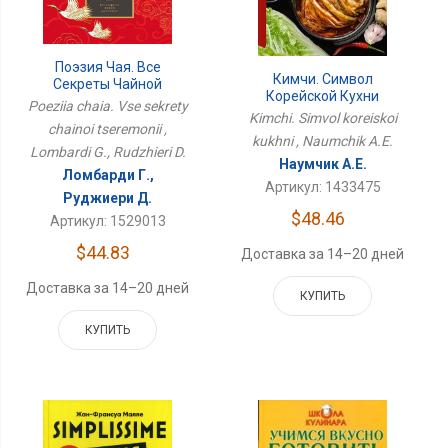
Поэзия Чая. Все
Кимчи. Символ
Секреты Чайной
Корейской Кухни
Церемонии
Poeziia chaia. Vse sekrety
Kimchi. Simvol koreiskoi
chainoi tseremonii ,
kukhni , Naumchik A.E.
Lombardi G., Rudzhieri D.
Наумчик А.Е.
Ломбарди Г.,
Артикул: 1433475
Руджиери Д.
$48.46
Артикул: 1529013
$44.83
Доставка за 14–20 дней
Доставка за 14–20 дней
КУПИТЬ
КУПИТЬ