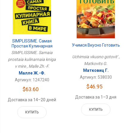
SIMPLISSIME. Самая
Учимся Вкусно Готовить
Простая Кулинарная
Книга В Мире
SIMPLISSIME. Samaia
Uchimsia vkusno gotovit' ,
prostaia kulinarnaia kniga
Matkovits G.
v mire , Malle Zh.-F.
Матковиц Г.
Малле Ж.-Ф.
Артикул: 538030
Артикул: 1247240
$46.95
$63.60
Доставка за 1–3 дня
Доставка за 14–20 дней
КУПИТЬ
КУПИТЬ