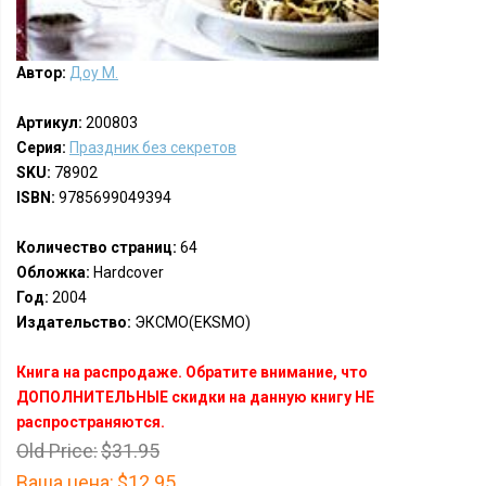
Автор:
Доу М.
Артикул:
200803
Серия:
Праздник без секретов
SKU:
78902
ISBN:
9785699049394
Количество страниц:
64
Обложка:
Hardcover
Год:
2004
Издательство:
ЭКСМО(EKSMO)
Книга на распродаже. Обратите внимание, что
ДОПОЛНИТЕЛЬНЫЕ скидки на данную книгу НЕ
распространяются.
Old Price:
$31.95
Ваша цена:
$12.95