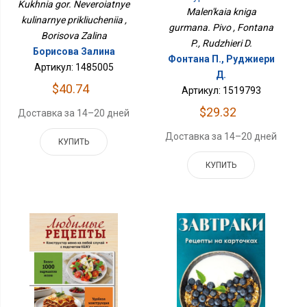
Приключения
Kukhnia gor. Neveroiatnye
Malen'kaia kniga
kulinarnye prikliucheniia ,
gurmana. Pivo , Fontana
Borisova Zalina
P., Rudzhieri D.
Борисова Залина
Фонтана П., Руджиери
Артикул: 1485005
Д.
$40.74
Артикул: 1519793
$29.32
Доставка за 14–20 дней
Доставка за 14–20 дней
КУПИТЬ
КУПИТЬ