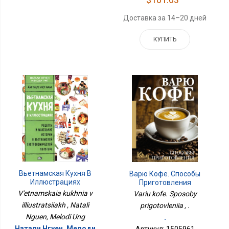
Доставка за 14–20 дней
КУПИТЬ
Вьетнамская Кухня В
Варю Кофе. Способы
Иллюстрациях
Приготовления
V'etnamskaia kukhnia v
Variu kofe. Sposoby
illiustratsiiakh , Natali
prigotovleniia , .
Nguen, Melodi Ung
.
Натали Нгуен, Мелоди