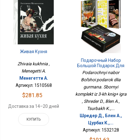
Живая Кухня
Подарочный Набор
Zhivaia kukhnia ,
Большой Подарок Для
Гурмана. Сборный
Menegetti A.
Podarochnyi nabor
Комплект Из 3-Х Книг+
Менегетти А.
Bol'shoi podarok dlia
Игра
Артикул: 1510568
gurmana. Sbornyi
komplekt iz 3-kh knig+ igra
$281.85
, Shreder D., Blen A.,
Доставка за 14–20 дней
Tsurbakh K.,...
Шредер Д., Блен А.,
КУПИТЬ
Цурбах К.,...
Артикул: 1532128
$101.63