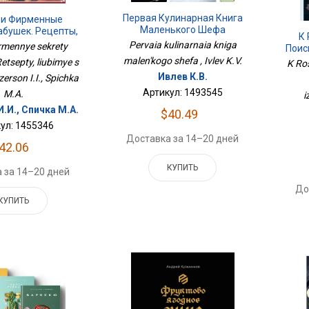
Первая Кулинарная Книга
ли Фирменные
Маленького Шефа
абушек. Рецепты,
К 
е С Детства
Pervaia kulinarnaia kniga
Firmennye sekrety
Поис
И
malen'kogo shefa , Ivlev K.V.
etsepty, liubimye s
K Ros
Ивлев К.В.
zerson I.I., Spichka
Артикул: 1493545
M.A.
i
.И., Спичка М.А.
$40.49
ул: 1455346
Доставка за 14–20 дней
42.06
КУПИТЬ
 за 14–20 дней
До
КУПИТЬ