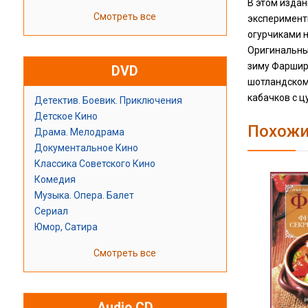
В этом издан
Смотреть все
эксперименти
огурчиками н
Оригинальные
зиму Фарширо
DVD
шотландскому
кабачков с ц
Детектив. Боевик. Приключения
Детское Кино
Похожи
Драма. Мелодрама
Документальное Кино
Классика Советского Кино
Комедия
Музыка. Опера. Балет
Сериал
Юмор, Сатира
Смотреть все
Audio CD