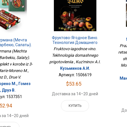
Фруктово-Ягодное Вино.
урмана (Мечта
Технология Домашнего
Рец
арбекю, Салаты).
Pra
Приготовления
Fruktovo-iagodnoe vino.
К
омплект В Коробе
urmana (Mechta
rets
 3-Х Книг
Tekhnologiia domashnego
arbekiu, Salaty).
sh
prigotovleniia , Kuz'minov A.I.
lekt v korobe iz 3-
Mor
Кузьминов А.И.
 Man'e-Moreno M.,
Артикул: 1506619
 D., Drue V.
Ман
$53.65
рено М., Гомез
, Друэ В.
Доставка за 14–20 дней
ул: 1537351
52.94
КУПИТЬ
До
 за 14–20 дней