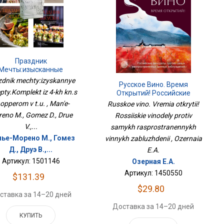
Праздник
Мечты:изысканные
епты.Комплект Из 4-Х
zdnik mechty:izyskannye
Русское Вино. Время
н.с Шоппером В Т.у.
epty.Komplekt iz 4-kh kn.s
Открытий! Российские
Виноделы Против Самых
opperom v t.u. , Man'e-
Russkoe vino. Vremia otkrytii!
Распространенных Винных
eno M., Gomez D., Drue
Rossiiskie vinodely protiv
Заблуждений
V.,...
samykh rasprostranennykh
ье-Морено М., Гомез
vinnykh zabluzhdenii , Ozernaia
Д., Друэ В.,...
E.A.
Артикул: 1501146
Озерная Е.А.
Артикул: 1450550
$131.39
$29.80
ставка за 14–20 дней
Доставка за 14–20 дней
КУПИТЬ