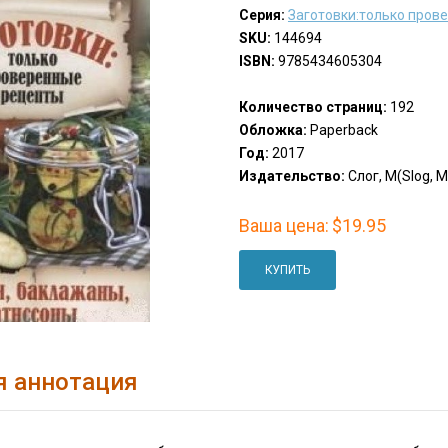
Серия:
Заготовки:только пров
SKU:
144694
ISBN:
9785434605304
Количество страниц:
192
Обложка:
Paperback
Год:
2017
Издательство:
Слог, М(Slog, M
Ваша цена:
$19.95
КУПИТЬ
я аннотация