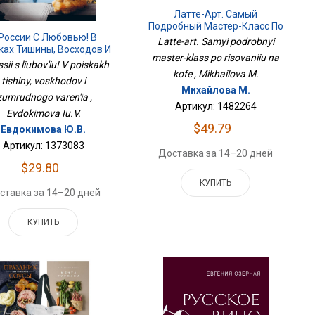
Латте-Арт. Самый
Подробный Мастер-Класс По
России С Любовью! В
Рисованию На Кофе
Latte-art. Samyi podrobnyi
ках Тишины, Восходов И
master-klass po risovaniiu na
зумрудного Варенья
sii s liubov'iu! V poiskakh
kofe , Mikhailova M.
tishiny, voskhodov i
Михайлова М.
zumrudnogo varen'ia ,
Артикул: 1482264
Evdokimova Iu.V.
$49.79
Евдокимова Ю.В.
Артикул: 1373083
Доставка за 14–20 дней
$29.80
КУПИТЬ
ставка за 14–20 дней
КУПИТЬ