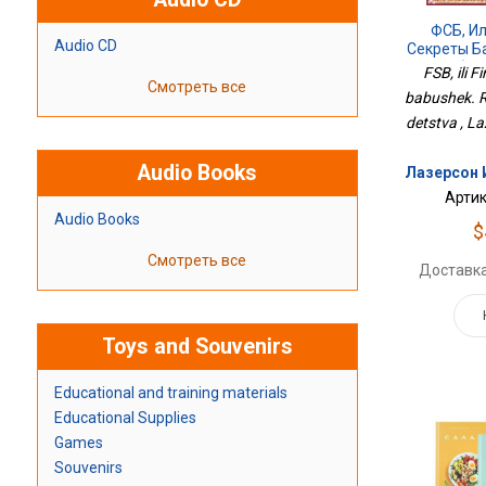
ФСБ, И
Audio CD
Секреты Б
Любимы
FSB, ili 
Смотреть все
babushek. R
detstva , La
Audio Books
Лазерсон И
Артик
Audio Books
$
Смотреть все
Доставка
Toys and Souvenirs
Educational and training materials
Educational Supplies
Games
Souvenirs