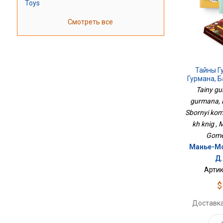
Toys
Смотреть все
Тайны Г
Гурмана, Б
Сборный К
Tainy g
Из
gurmana, B
Sbornyi komp
kh knig ,
Gomez
Манье-Мо
Д.
Артик
$
Доставка