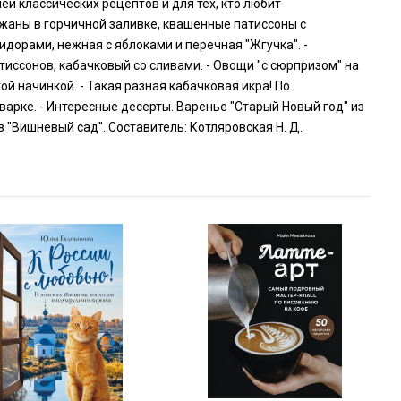
й классических рецептов и для тех, кто любит
ажаны в горчичной заливке, квашенные патиссоны с
мидорами, нежная с яблоками и перечная "Жгучка". -
тиссонов, кабачковый со сливами. - Овощи "с сюрпризом" на
й начинкой. - Такая разная кабачковая икра! По
варке. - Интересные десерты. Варенье "Старый Новый год" из
 "Вишневый сад". Составитель: Котляровская Н. Д.