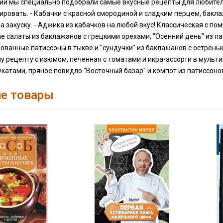
ии мы специально подобрали самые вкусные рецепты для любителе
ровать. - Кабачки с красной смородиной и сладким перцем, бакл
а закуску. - Аджика из кабачков на любой вкус! Классическая с по
 салаты из баклажанов с грецкими орехами, "Осенний день" из па
ванные патиссоны в тыкве и "сундучки" из баклажанов с остренько
 рецепту с изюмом, печенная с томатами и икра-ассорти в мульти
укатами, пряное повидло "Восточный базар" и компот из патиссонов
е товары