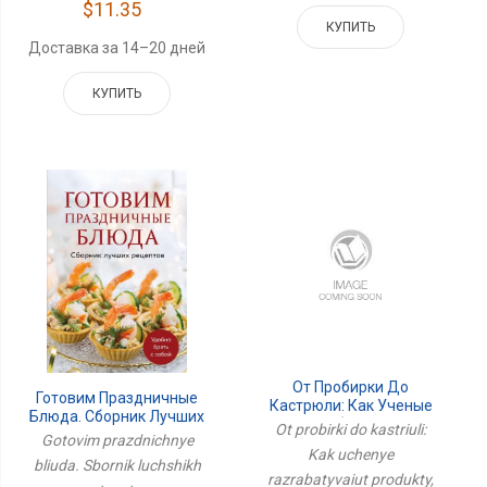
$11.35
КУПИТЬ
Доставка за 14–20 дней
КУПИТЬ
От Пробирки До
Готовим Праздничные
Кастрюли: Как Ученые
Блюда. Сборник Лучших
Разрабатывают
Ot probirki do kastriuli:
Рецептов
Gotovim prazdnichnye
Продукты, Которые Мы
Kak uchenye
Едим Каждый День
bliuda. Sbornik luchshikh
razrabatyvaiut produkty,