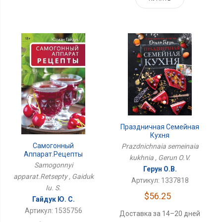
Праздничная Семейная
Кухня
Самогонный
Prazdnichnaia semeinaia
Аппарат.Рецепты
kukhnia , Gerun O.V.
Samogonnyi
Герун О.В.
apparat.Retsepty , Gaiduk
Артикул: 1337818
Iu. S.
$56.25
Гайдук Ю. С.
Артикул: 1535756
Доставка за 14–20 дней