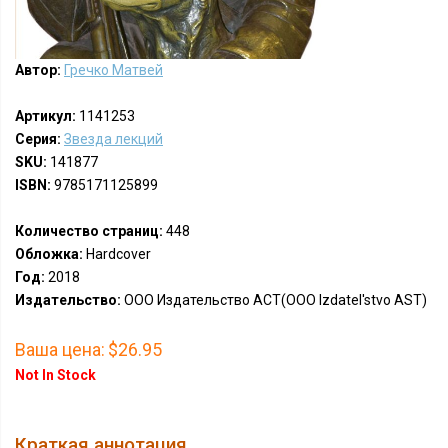
Автор:
Гречко Матвей
Артикул:
1141253
Серия:
Звезда лекций
SKU:
141877
ISBN:
9785171125899
Количество страниц:
448
Обложка:
Hardcover
Год:
2018
Издательство:
ООО Издательство АСТ(OOO Izdatel'stvo AST)
Ваша цена:
$26.95
Not In Stock
Краткая аннотация