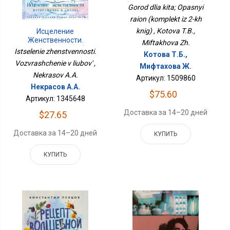
(комплект Из 2-Х Книг)
Gorod dlia kita; Opasnyi
raion (komplekt iz 2-kh
knig) , Kotova T.B.,
Исцеление
Женственности.
Miftakhova Zh.
Возвращение В Любовь
Istselenie zhenstvennosti.
Котова Т.Б.,
Vozvrashchenie v liubov' ,
Мифтахова Ж.
Nekrasov A.A.
Артикул: 1509860
Некрасов А.А.
$75.60
Артикул: 1345648
Доставка за 14–20 дней
$27.65
Доставка за 14–20 дней
КУПИТЬ
КУПИТЬ