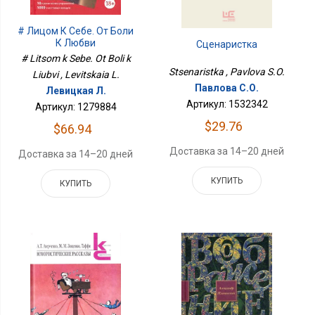
# Лицом К Себе. От Боли
К Любви
Сценаристка
# Litsom k Sebe. Ot Boli k
Stsenaristka , Pavlova S.O.
Liubvi , Levitskaia L.
Павлова С.О.
Левицкая Л.
Артикул: 1532342
Артикул: 1279884
$29.76
$66.94
Доставка за 14–20 дней
Доставка за 14–20 дней
КУПИТЬ
КУПИТЬ