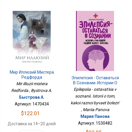
Мир Иллюзий Мистера
Редфорда
Эпилепсия - Оставаться
В Сознании. Истории О
Mir illiuzii mistera
Том, Какой Разной
Epilepsiia - ostavat'sia v
Redforda , Bystrova A.
Бывает Болезнь
soznanii. Istorii o tom,
Быстрова А.
kakoi raznoi byvaet bolezn'
Артикул: 1470434
, Mariia Panova
$122.01
Мария Панова
Артикул: 1530482
Доставка за 14–20 дней