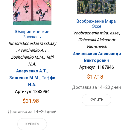
Воображение Мира:
Эссе
Юмористические
Voobrazhenie mira: esse ,
Рассказы
Ilichevskii Aleksandr
Iumoristicheskie rasskazy
Viktorovich
, Averchenko A.T.,
Иличевский Александр
Zoshchenko M.M., Teffi
Викторович
N.A.
Артикул: 1187846
Аверченко А.Т.,
$17.18
Зощенко М.М., Тэффи
Н.А.
Доставка за 14–20 дней
Артикул: 1383984
КУПИТЬ
$31.98
Доставка за 14–20 дней
КУПИТЬ