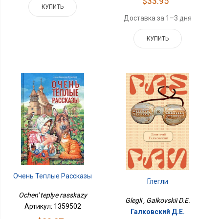
$33.95
КУПИТЬ
Доставка за 1–3 дня
КУПИТЬ
Очень Теплые Рассказы
Глегли
Ochen' teplye rasskazy
Glegli , Galkovskii D.E.
Артикул: 1359502
Галковский Д.Е.