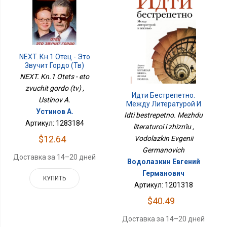
NEXT. Кн.1 Отец - Это
Звучит Гордо (тв)
NEXT. Kn.1 Otets - eto
zvuchit gordo (tv) ,
Идти Бестрепетно.
Ustinov A.
Между Литературой И
Устинов А.
Жизнью
Idti bestrepetno. Mezhdu
Артикул: 1283184
literaturoi i zhizn'iu ,
$12.64
Vodolazkin Evgenii
Germanovich
Доставка за 14–20 дней
Водолазкин Евгений
Германович
КУПИТЬ
Артикул: 1201318
$40.49
Доставка за 14–20 дней