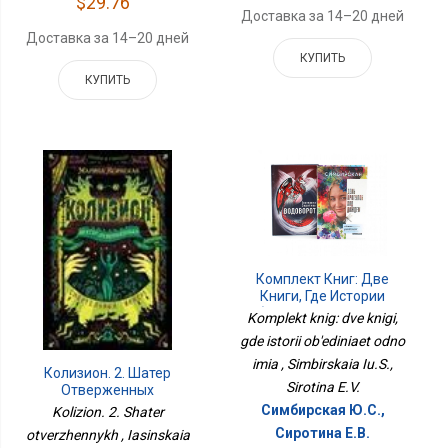
$29.76
Доставка за 14–20 дней
Доставка за 14–20 дней
КУПИТЬ
КУПИТЬ
Комплект Книг: Две
Книги, Где Истории
Объединяет Одно Имя
Komplekt knig: dve knigi,
gde istorii ob'ediniaet odno
imia , Simbirskaia Iu.S.,
Колизион. 2. Шатер
Sirotina E.V.
Отверженных
Симбирская Ю.С.,
Kolizion. 2. Shater
Сиротина Е.В.
otverzhennykh , Iasinskaia