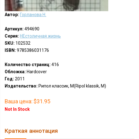
Автор:
Горланова Н.
Артикул:
494690
Серия:
НЕстоличная жизнь
SKU:
102532
ISBN:
9785386031176
Количество страниц:
416
Обложка:
Hardcover
Год:
2011
Издательство:
Рипол классик, М(Ripol klassik, M)
Ваша цена:
$31.95
Not In Stock
Краткая аннотация