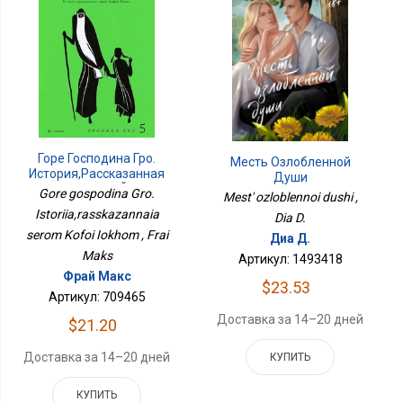
Горе Господина Гро.
Месть Озлобленной
История,рассказанная
Души
Сэром Кофой Йохом
Gore gospodina Gro.
Mest' ozloblennoi dushi ,
Istoriia,rasskazannaia
Dia D.
serom Kofoi Iokhom , Frai
Диа Д.
Maks
Артикул: 1493418
Фрай Макс
$23.53
Артикул: 709465
Доставка за 14–20 дней
$21.20
Доставка за 14–20 дней
КУПИТЬ
КУПИТЬ