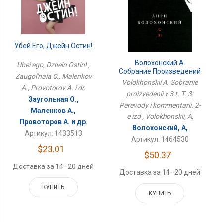
Убей Его, Джейн Остин!
Волохонский А.
Ubei ego, Dzhein Ostin! ,
Собрание Произведений
Zaugol'naia O., Malenkov
В 3 Т. Т. 3: Переводы И
Volokhonskii A. Sobranie
A., Provotorov A. i dr.
Комментарии. 2-Е Изд
proizvedenii v 3 t. T. 3:
Заугольная О.,
Perevody i kommentarii. 2-
Маленков А.,
e izd , Volokhonskii, A,
Провоторов А. и др.
Волохонский, А,
Артикул: 1433513
Артикул: 1464530
$23.01
$50.37
Доставка за 14–20 дней
Доставка за 14–20 дней
КУПИТЬ
КУПИТЬ