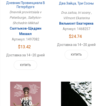
Дневник Провинциала В
Два Зайца, Три Сосны
Петербурге
Dnevnik provintsiala v
Dva zaitsa, tri sosny ,
Peterburge , Saltykov-
Vil'mont Ekaterina
Shchedrin Mikhail
Вильмонт Екатерина
Салтыков-Щедрин
Артикул: 1468257
Михаил
$24.74
Артикул: 1497082
Доставка за 14–20 дней
$13.42
КУПИТЬ
Доставка за 14–20 дней
КУПИТЬ