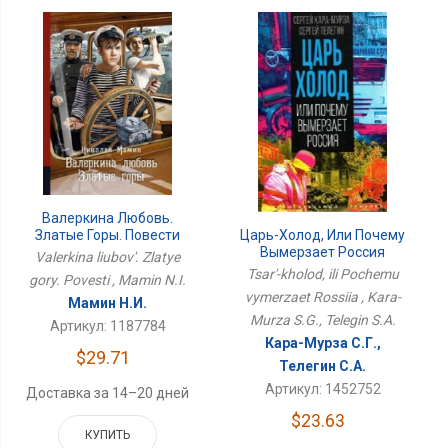
Валеркина Любовь.
Царь-Холод, Или Почему
Златые Горы. Повести
Вымерзает Россия
Valerkina liubov'. Zlatye
Tsar'-kholod, ili Pochemu
gory. Povesti , Mamin N.I.
vymerzaet Rossiia , Kara-
Мамин Н.И.
Murza S.G., Telegin S.A.
Артикул: 1187784
Кара-Мурза С.Г.,
$29.71
Телегин С.А.
Артикул: 1452752
Доставка за 14–20 дней
$23.63
КУПИТЬ