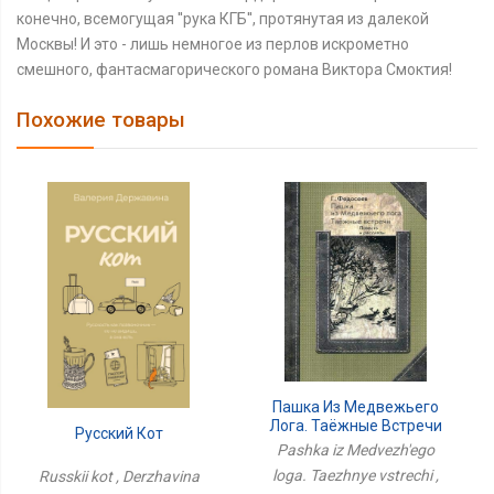
конечно, всемогущая ''рука КГБ'', протянутая из далекой
Москвы! И это - лишь немногое из перлов искрометно
смешного, фантасмагорического романа Виктора Смоктия!
Похожие товары
Пашка Из Медвежьего
Лога. Таёжные Встречи
Русский Кот
Pashka iz Medvezh'ego
loga. Taezhnye vstrechi ,
Russkii kot , Derzhavina