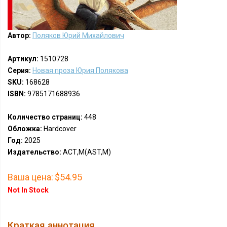
Автор:
Поляков Юрий Михайлович
Артикул:
1510728
Серия:
Новая проза Юрия Полякова
SKU:
168628
ISBN:
9785171688936
Количество страниц:
448
Обложка:
Hardcover
Год:
2025
Издательство:
АСТ,М(AST,M)
Ваша цена:
$54.95
Not In Stock
Краткая аннотация