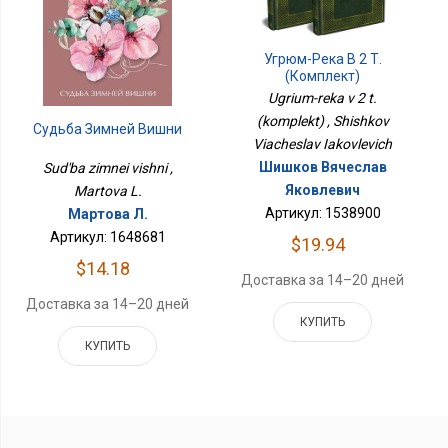
Угрюм-Река В 2 Т.
(комплект)
Ugrium-reka v 2 t.
(komplekt) , Shishkov
Судьба Зимней Вишни
Viacheslav Iakovlevich
Шишков Вячеслав
Sud'ba zimnei vishni ,
Яковлевич
Martova L.
Артикул: 1538900
Мартова Л.
Артикул: 1648681
$19.94
$14.18
Доставка за 14–20 дней
Доставка за 14–20 дней
КУПИТЬ
КУПИТЬ