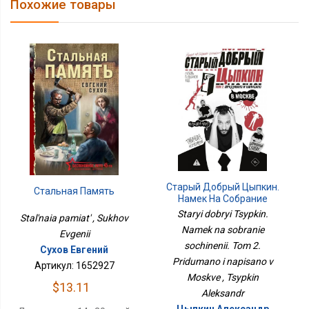
Похожие товары
Старый Добрый Цыпкин.
Стальная Память
Намек На Собрание
Сочинений. Том 2.
Staryi dobryi Tsypkin.
Stal'naia pamiat' , Sukhov
Придумано И Написано
Namek na sobranie
Evgenii
В Москве
sochinenii. Tom 2.
Сухов Евгений
Pridumano i napisano v
Артикул: 1652927
Moskve , Tsypkin
$13.11
Aleksandr