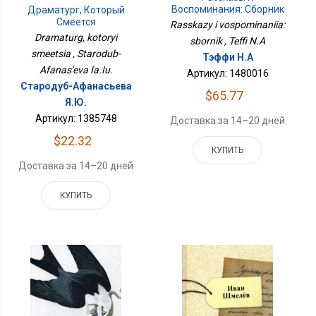
Воспоминания: Сборник
Драматург, Который
Смеется
Rasskazy i vospominaniia:
Dramaturg, kotoryi
sbornik , Teffi N.A
smeetsia , Starodub-
Тэффи Н.А
Afanas'eva Ia.Iu.
Артикул: 1480016
Стародуб-Афанасьева
$65.77
Я.Ю.
Артикул: 1385748
Доставка за 14–20 дней
$22.32
КУПИТЬ
Доставка за 14–20 дней
КУПИТЬ