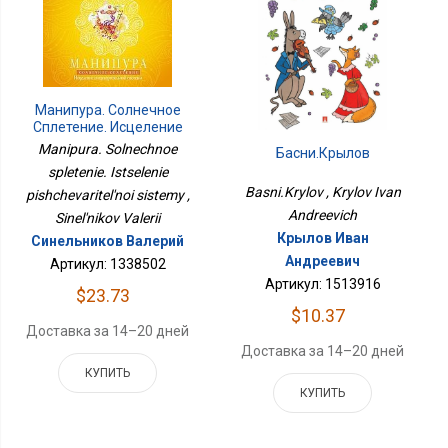
Манипура. Солнечное
Сплетение. Исцеление
Пищеварительной
Manipura. Solnechnoe
Басни.Крылов
Системы
spletenie. Istselenie
Basni.Krylov , Krylov Ivan
pishchevaritel'noi sistemy ,
Andreevich
Sinel'nikov Valerii
Крылов Иван
Синельников Валерий
Андреевич
Артикул: 1338502
Артикул: 1513916
$23.73
$10.37
Доставка за 14–20 дней
Доставка за 14–20 дней
КУПИТЬ
КУПИТЬ