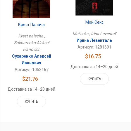
Мой Секс
Крест Палача
Moi seks , Irina Levental'
Krest palacha ,
Ирина Левенталь
Sukharenko Aleksei
Артикул: 1281691
Ivanovich
$16.75
Сухаренко Алексей
Иванович
Доставка за 14–20 дней
Артикул: 1053167
$21.76
КУПИТЬ
Доставка за 14–20 дней
КУПИТЬ