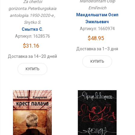
Антология.1950-2020-Е
Mandel'shtam Osip
Za chertoi
Emil'evich
gorizonta.Peterburgskaia
Мандельштам Осип
antologiia.1950-2020-e ,
Эмильевич
Snytko S.
Артикул: 1660974
Снытко С.
Артикул: 1628576
$48.95
$31.16
Доставка за 1–3 дня
Доставка за 14–20 дней
КУПИТЬ
КУПИТЬ