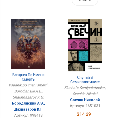
КУПИТЬ
Всадник По Имени
Случай В
Смерть
Семипалатинске
Vsadnik po imeni smert' ,
Sluchai v Semipalatinske ,
Borodianskii A.E.,
Svechin Nikolai
Shakhnazarov K.G.
Свечин Николай
Бородянский А.Э.,
Артикул: 1651031
Шахназаров К.Г.
$14.69
Артикул: 998418