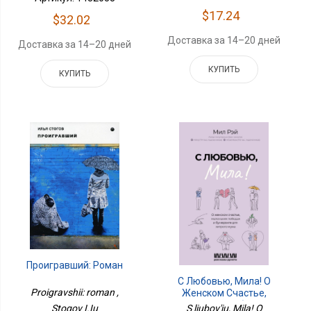
$17.24
$32.02
Доставка за 14–20 дней
Доставка за 14–20 дней
КУПИТЬ
КУПИТЬ
Проигравший: Роман
С Любовью, Мила! О
Proigravshii: roman ,
Женском Счастье,
Маленьких Победах И
S liubov'iu, Mila! O
Stogov I.Iu