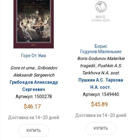
Борис
Годунов.Маленькие
Горе От Ума
Трагедии
Boris Godunov.Malen'kie
tragedii , Pushkin A.S.
Gore ot uma , Griboedov
Tarkhova N.A. sost.
Aleksandr Sergeevich
Пушкин А.С. Тархова
Грибоедов Александр
Н.А. сост.
Сергеевич
Артикул: 1549440
Артикул: 1500278
$45.89
$46.17
Доставка за 14–20 дней
Доставка за 14–20 дней
КУПИТЬ
КУПИТЬ