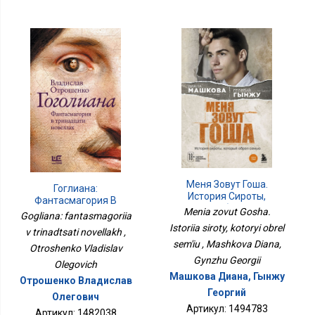
Меня Зовут Гоша.
Гоглиана:
История Сироты,
Фантасмагория В
Который Обрел Семью
Menia zovut Gosha.
Тринадцати Новеллах
Gogliana: fantasmagoriia
Istoriia siroty, kotoryi obrel
v trinadtsati novellakh ,
sem'iu , Mashkova Diana,
Otroshenko Vladislav
Gynzhu Georgii
Olegovich
Машкова Диана, Гынжу
Отрошенко Владислав
Георгий
Олегович
Артикул: 1494783
Артикул: 1482038