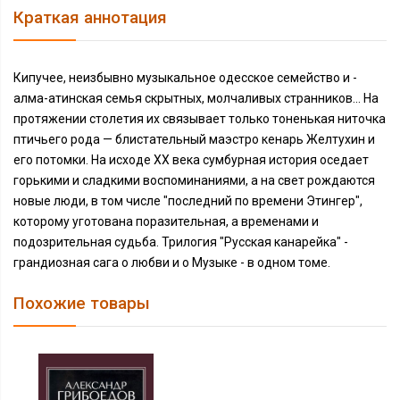
Краткая аннотация
Кипучее, неизбывно музыкальное одесское семейство и -
алма-атинская семья скрытных, молчаливых странников... На
протяжении столетия их связывает только тоненькая ниточка
птичьего рода — блистательный маэстро кенарь Желтухин и
его потомки. На исходе XX века сумбурная история оседает
горькими и сладкими воспоминаниями, а на свет рождаются
новые люди, в том числе "последний по времени Этингер",
которому уготована поразительная, а временами и
подозрительная судьба. Трилогия "Русская канарейка" -
грандиозная сага о любви и о Музыке - в одном томе.
Похожие товары