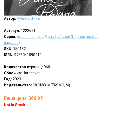
Автор:
Рубина Дина
Артикул:
1222621
Серия:
Большая проза Дины Рубиной (Первое полное
издание)
SKU:
150132
ISBN:
9785041090210
Количество страниц:
960
Обложка:
Hardcover
Год:
2023
Издательство:
ЭКСМО, М(EKSMO, M)
Ваша цена:
$68.95
Not In Stock