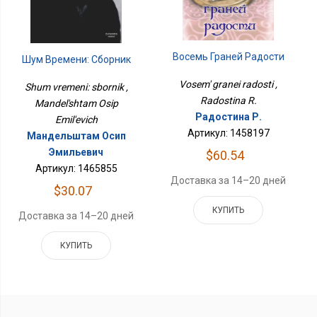
Восемь Граней Радости
Шум Времени: Сборник
Vosem' granei radosti ,
Shum vremeni: sbornik ,
Radostina R.
Mandel'shtam Osip
Радостина Р.
Emil'evich
Артикул: 1458197
Мандельштам Осип
Эмильевич
$60.54
Артикул: 1465855
Доставка за 14–20 дней
$30.07
КУПИТЬ
Доставка за 14–20 дней
КУПИТЬ