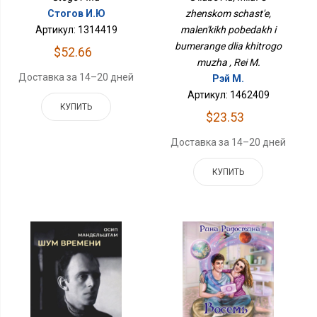
Бумеранге Для Хитрого
zhenskom schast'e,
Стогов И.Ю
Мужа
malen'kikh pobedakh i
Артикул: 1314419
bumerange dlia khitrogo
$52.66
muzha , Rei M.
Доставка за 14–20 дней
Рэй М.
Артикул: 1462409
КУПИТЬ
$23.53
Доставка за 14–20 дней
КУПИТЬ