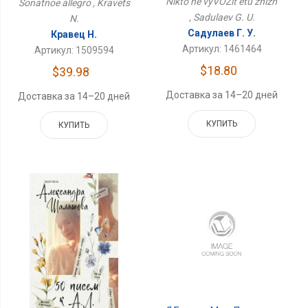
Nikto ne vyVOZit etu zhizn'
Sonatnoe allegro , Kravets
, Sadulaev G. U.
N.
Садулаев Г. У.
Кравец Н.
Артикул: 1461464
Артикул: 1509594
$18.80
$39.98
Доставка за 14–20 дней
Доставка за 14–20 дней
КУПИТЬ
КУПИТЬ