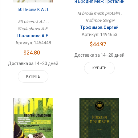
Я Бродил Меж Проталин
50 Писем К А.Л.
Ia brodil mezh protalin ,
Trofimov Sergei
50 pisem k A.L. ,
Трофимов Сергей
Shalashova A.E.
Артикул: 1494653
Шалашова А.Е.
Артикул: 1454448
$44.97
$24.80
Доставка за 14–20 дней
Доставка за 14–20 дней
КУПИТЬ
КУПИТЬ